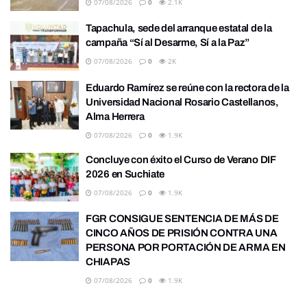
07/08/2026
0
2.1K
Tapachula, sede del arranque estatal de la
campaña “Sí al Desarme, Sí a la Paz”
07/08/2026
0
2K
Eduardo Ramírez se reúne con la rectora de la
Universidad Nacional Rosario Castellanos,
Alma Herrera
07/08/2026
0
1.9K
Concluye con éxito el Curso de Verano DIF
2026 en Suchiate
07/08/2026
0
1.9K
FGR CONSIGUE SENTENCIA DE MÁS DE
CINCO AÑOS DE PRISIÓN CONTRA UNA
PERSONA POR PORTACIÓN DE ARMA EN
CHIAPAS
07/08/2026
0
1.9K