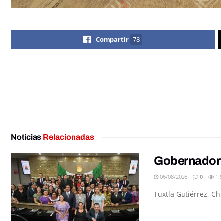
Compartir
78
Noticias
Relacionadas
Gobernador 
06/08/2026
0
1.
Tuxtla Gutiérrez, C