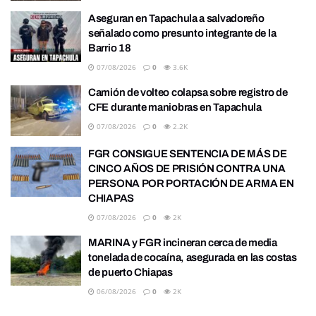
Aseguran en Tapachula a salvadoreño
señalado como presunto integrante de la
Barrio 18
07/08/2026
0
3.6K
Camión de volteo colapsa sobre registro de
CFE durante maniobras en Tapachula
07/08/2026
0
2.2K
FGR CONSIGUE SENTENCIA DE MÁS DE
CINCO AÑOS DE PRISIÓN CONTRA UNA
PERSONA POR PORTACIÓN DE ARMA EN
CHIAPAS
07/08/2026
0
2K
MARINA y FGR incineran cerca de media
tonelada de cocaína, asegurada en las costas
de puerto Chiapas
06/08/2026
0
2K