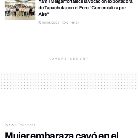
Yamil Melgar fortalece la vocación exportadora
de Tapachula con el Foro “Comercializa por
Aire”
06/08/2026
0
2K
ADVERTISEMENT
Inicio
Policiacas
Mujer embaraza cayó en el