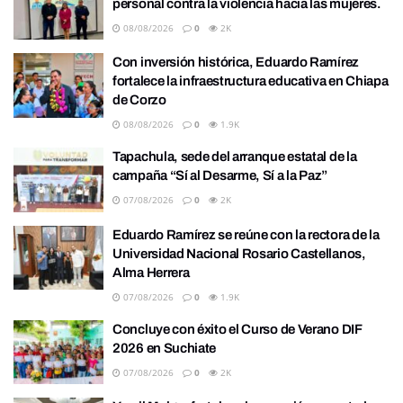
personal contra la violencia hacia las mujeres.
08/08/2026
0
2K
Con inversión histórica, Eduardo Ramírez
fortalece la infraestructura educativa en Chiapa
de Corzo
08/08/2026
0
1.9K
Tapachula, sede del arranque estatal de la
campaña “Sí al Desarme, Sí a la Paz”
07/08/2026
0
2K
Eduardo Ramírez se reúne con la rectora de la
Universidad Nacional Rosario Castellanos,
Alma Herrera
07/08/2026
0
1.9K
Concluye con éxito el Curso de Verano DIF
2026 en Suchiate
07/08/2026
0
2K