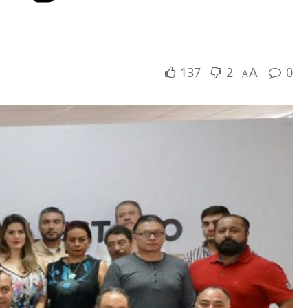
137
2
0
A
A