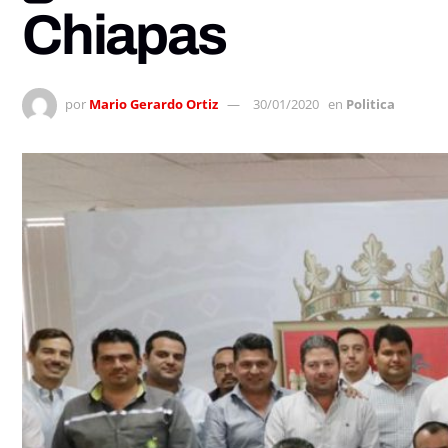
Chiapas
por
Mario Gerardo Ortiz
30/01/2020
en
Politica