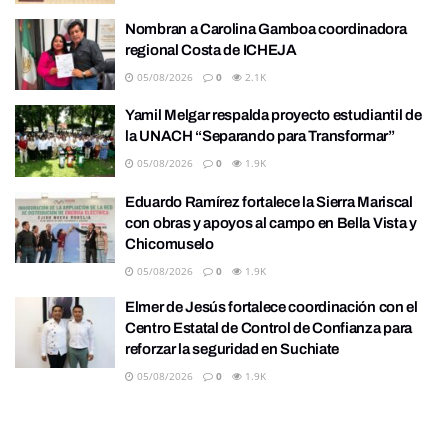
Nombran a Carolina Gamboa coordinadora
regional Costa de ICHEJA
05/08/2026
0
2.1K
Yamil Melgar respalda proyecto estudiantil de
la UNACH “Separando para Transformar”
05/08/2026
0
1.9K
Eduardo Ramírez fortalece la Sierra Mariscal
con obras y apoyos al campo en Bella Vista y
Chicomuselo
05/08/2026
0
1.9K
Elmer de Jesús fortalece coordinación con el
Centro Estatal de Control de Confianza para
reforzar la seguridad en Suchiate
05/08/2026
0
1.9K