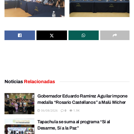
Noticias
Relacionadas
Gobernador Eduardo Ramírez Aguilar impone
medalla “Rosario Castellanos” a Malú Mícher
06/08/2026
0
1.9K
Tapachula se suma al programa “Sí al
Desarme, Sí a la Paz”