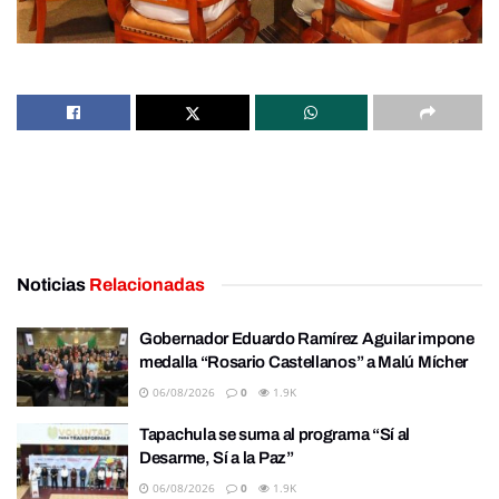
Noticias
Relacionadas
Gobernador Eduardo Ramírez Aguilar impone
medalla “Rosario Castellanos” a Malú Mícher
06/08/2026
0
1.9K
Tapachula se suma al programa “Sí al
Desarme, Sí a la Paz”
06/08/2026
0
1.9K