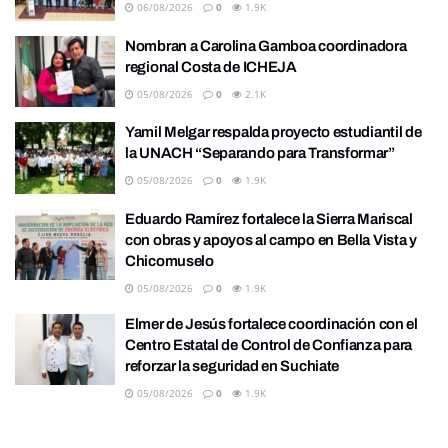
06/08/2026
0
1.9K
Nombran a Carolina Gamboa coordinadora
regional Costa de ICHEJA
05/08/2026
0
2.1K
Yamil Melgar respalda proyecto estudiantil de
la UNACH “Separando para Transformar”
05/08/2026
0
1.9K
Eduardo Ramírez fortalece la Sierra Mariscal
con obras y apoyos al campo en Bella Vista y
Chicomuselo
05/08/2026
0
1.9K
Elmer de Jesús fortalece coordinación con el
Centro Estatal de Control de Confianza para
reforzar la seguridad en Suchiate
05/08/2026
0
1.9K