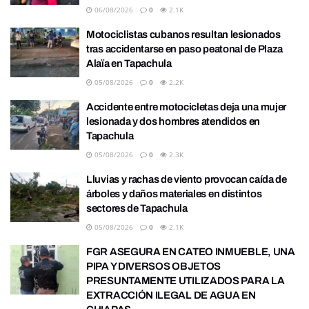
06/08/2026
0
2.1K
Motociclistas cubanos resultan lesionados
tras accidentarse en paso peatonal de Plaza
Alaïa en Tapachula
05/08/2026
0
2.2K
Accidente entre motocicletas deja una mujer
lesionada y dos hombres atendidos en
Tapachula
05/08/2026
0
2.3K
Lluvias y rachas de viento provocan caída de
árboles y daños materiales en distintos
sectores de Tapachula
05/08/2026
0
2.1K
FGR ASEGURA EN CATEO INMUEBLE, UNA
PIPA Y DIVERSOS OBJETOS
PRESUNTAMENTE UTILIZADOS PARA LA
EXTRACCIÓN ILEGAL DE AGUA EN