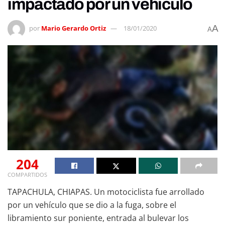
impactado por un vehículo
A
por
Mario Gerardo Ortiz
18/01/2020
A
204
COMPARTIDOS
TAPACHULA, CHIAPAS. Un motociclista fue arrollado
por un vehículo que se dio a la fuga, sobre el
libramiento sur poniente, entrada al bulevar los