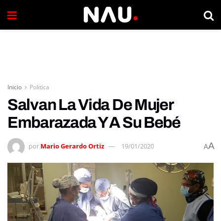
Inicio
Politica
Salvan La Vida De Mujer
Embarazada Y A Su Bebé
A
por
Mario Gerardo Ortiz
19/01/2020
A