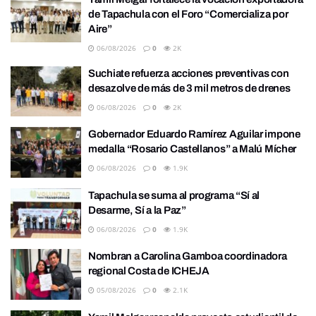
de Tapachula con el Foro “Comercializa por
Aire”
06/08/2026
0
2K
Suchiate refuerza acciones preventivas con
desazolve de más de 3 mil metros de drenes
06/08/2026
0
2K
Gobernador Eduardo Ramírez Aguilar impone
medalla “Rosario Castellanos” a Malú Mícher
06/08/2026
0
1.9K
Tapachula se suma al programa “Sí al
Desarme, Sí a la Paz”
06/08/2026
0
1.9K
Nombran a Carolina Gamboa coordinadora
regional Costa de ICHEJA
05/08/2026
0
2.1K