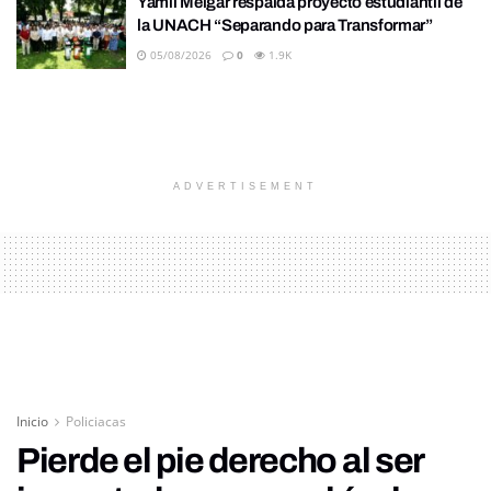
Yamil Melgar respalda proyecto estudiantil de
la UNACH “Separando para Transformar”
05/08/2026
0
1.9K
ADVERTISEMENT
Inicio
Policiacas
Pierde el pie derecho al ser