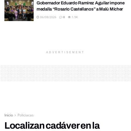
Gobernador Eduardo Ramírez Aguilar impone
medalla “Rosario Castellanos” a Malú Mícher
06/08/2026
0
1.9K
ADVERTISEMENT
Inicio
Policiacas
Localizan cadáver en la