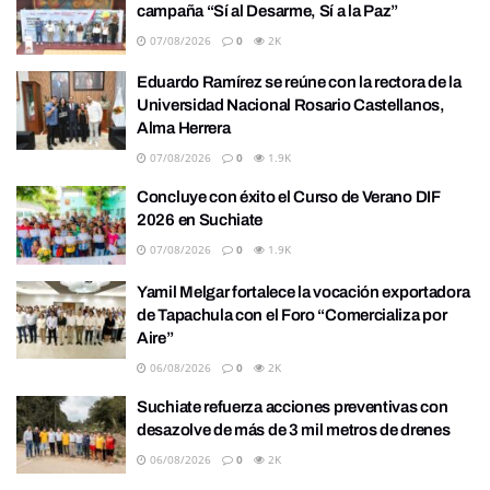
campaña “Sí al Desarme, Sí a la Paz”
07/08/2026
0
2K
Eduardo Ramírez se reúne con la rectora de la
Universidad Nacional Rosario Castellanos,
Alma Herrera
07/08/2026
0
1.9K
Concluye con éxito el Curso de Verano DIF
2026 en Suchiate
07/08/2026
0
1.9K
Yamil Melgar fortalece la vocación exportadora
de Tapachula con el Foro “Comercializa por
Aire”
06/08/2026
0
2K
Suchiate refuerza acciones preventivas con
desazolve de más de 3 mil metros de drenes
06/08/2026
0
2K