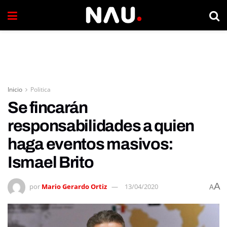
Inicio
Politica
Se fincarán
responsabilidades a quien
haga eventos masivos:
Ismael Brito
A
por
Mario Gerardo Ortiz
13/04/2020
A