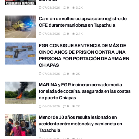
07/08/2026
0
3.2K
Camión de volteo colapsa sobre registro de
CFE durante maniobras en Tapachula
07/08/2026
0
2.1K
FGR CONSIGUE SENTENCIA DE MÁS DE
CINCO AÑOS DE PRISIÓN CONTRA UNA
PERSONA POR PORTACIÓN DE ARMA EN
CHIAPAS
07/08/2026
0
2K
MARINA y FGR incineran cerca de media
tonelada de cocaína, asegurada en las costas
de puerto Chiapas
06/08/2026
0
2K
Menor de 10 años resulta lesionado en
accidente entre motoneta y camioneta en
Tapachula
06/08/2026
0
2.1K