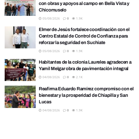
con obras y apoyos al campo en Bella Vista y
Chicomuselo
05/08/2026
0
1.9K
Elmer de Jesús fortalece coordinación con el
Centro Estatal de Control de Confianza para
reforzar la seguridad en Suchiate
05/08/2026
0
1.9K
Habitantes de la colonia Laureles agradecen a
Yamil Melgar obra de pavimentación integral
04/08/2026
0
2.1K
Reafirma Eduardo Ramírez compromiso con el
bienestar y la prosperidad de Chiapilla y San
Lucas
04/08/2026
0
1.9K