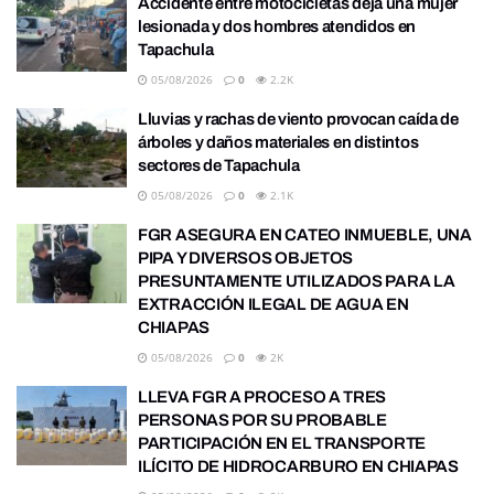
Accidente entre motocicletas deja una mujer
lesionada y dos hombres atendidos en
Tapachula
05/08/2026
0
2.2K
Lluvias y rachas de viento provocan caída de
árboles y daños materiales en distintos
sectores de Tapachula
05/08/2026
0
2.1K
FGR ASEGURA EN CATEO INMUEBLE, UNA
PIPA Y DIVERSOS OBJETOS
PRESUNTAMENTE UTILIZADOS PARA LA
EXTRACCIÓN ILEGAL DE AGUA EN
CHIAPAS
05/08/2026
0
2K
LLEVA FGR A PROCESO A TRES
PERSONAS POR SU PROBABLE
PARTICIPACIÓN EN EL TRANSPORTE
ILÍCITO DE HIDROCARBURO EN CHIAPAS