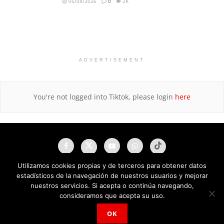
05/08/2026
0
2K
ADVERTISEMENT
You're not logged into Tiktok, please login
here
Utilizamos cookies propias y de terceros para obtener datos
estadísticos de la navegación de nuestros usuarios y mejorar
nuestros servicios. Si acepta o continúa navegando,
consideramos que acepta su uso.
OK
NAU Noticias A Tiempo Universales © 2025