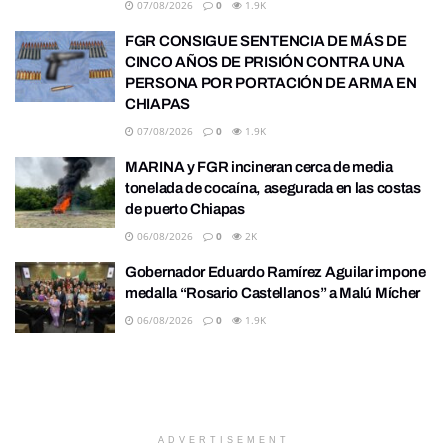
07/08/2026
0
1.9K
FGR CONSIGUE SENTENCIA DE MÁS DE
CINCO AÑOS DE PRISIÓN CONTRA UNA
PERSONA POR PORTACIÓN DE ARMA EN
CHIAPAS
07/08/2026
0
1.9K
MARINA y FGR incineran cerca de media
tonelada de cocaína, asegurada en las costas
de puerto Chiapas
06/08/2026
0
2K
Gobernador Eduardo Ramírez Aguilar impone
medalla “Rosario Castellanos” a Malú Mícher
06/08/2026
0
1.9K
ADVERTISEMENT