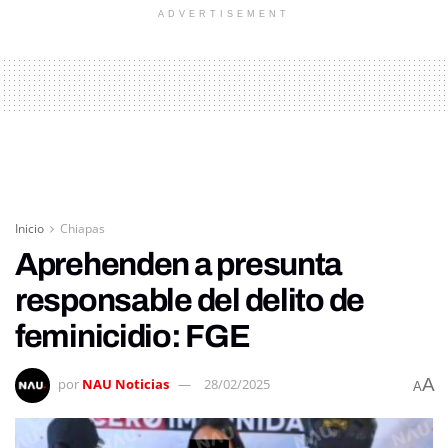
ADVERTISEMENT
Inicio
Chiapas
Aprehenden a presunta
responsable del delito de
feminicidio: FGE
A
por
NAU Noticias
28/02/2025
A