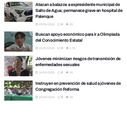
Atacan a balazos a expresidente municipal de
Salto de Agua; permanece grave en hospital de
Palenque
09/06/2026
0
2K
Buscan apoyo económico para ir a Olimpiada
del Conocimiento Estatal
26/05/2026
0
2.1K
Jóvenes minimizan riesgos de transmisión de
enfermedades sexuales
26/05/2026
0
2K
Instruyen en prevención de salud a jóvenes de
Congregación Reforma
26/05/2026
0
2K