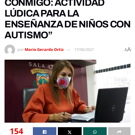
CONMIGO: ACTIVIDAD
LÚDICA PARA LA
ENSEÑANZA DE NIÑOS CON
AUTISMO”
A
por
Mario Gerardo Ortiz
17/06/2021
A
154