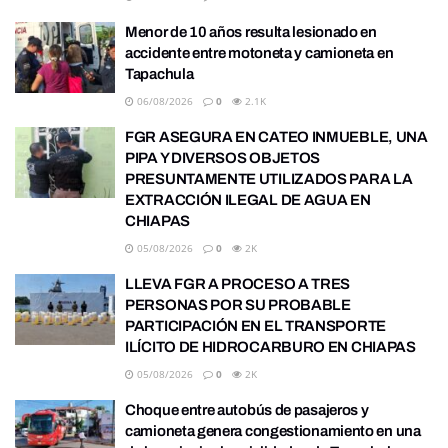
Menor de 10 años resulta lesionado en
accidente entre motoneta y camioneta en
Tapachula
06/08/2026
0
2.1K
FGR ASEGURA EN CATEO INMUEBLE, UNA
PIPA Y DIVERSOS OBJETOS
PRESUNTAMENTE UTILIZADOS PARA LA
EXTRACCIÓN ILEGAL DE AGUA EN
CHIAPAS
05/08/2026
0
2K
LLEVA FGR A PROCESO A TRES
PERSONAS POR SU PROBABLE
PARTICIPACIÓN EN EL TRANSPORTE
ILÍCITO DE HIDROCARBURO EN CHIAPAS
05/08/2026
0
2K
Choque entre autobús de pasajeros y
camioneta genera congestionamiento en una