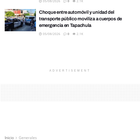
05/08/2026
0
2.1K
Choque entre automóvil y unidad del
transporte público moviliza a cuerpos de
emergencia en Tapachula
05/08/2026
0
2.1K
ADVERTISEMENT
Inicio
Generales