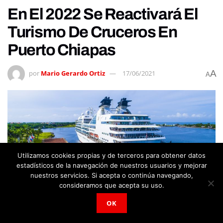
En El 2022 Se Reactivará El
Turismo De Cruceros En
Puerto Chiapas
A
por
Mario Gerardo Ortiz
17/06/2021
A
Utilizamos cookies propias y de terceros para obtener datos
estadísticos de la navegación de nuestros usuarios y mejorar
nuestros servicios. Si acepta o continúa navegando,
consideramos que acepta su uso.
OK
154
COMPARTIDOS