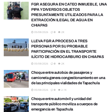
FGR ASEGURA EN CATEO INMUEBLE, UNA
PIPA Y DIVERSOS OBJETOS
PRESUNTAMENTE UTILIZADOS PARA LA
EXTRACCIÓN ILEGAL DE AGUA EN
CHIAPAS
05/08/2026
0
2K
LLEVA FGR A PROCESO A TRES
PERSONAS POR SU PROBABLE
PARTICIPACIÓN EN EL TRANSPORTE
ILÍCITO DE HIDROCARBURO EN CHIAPAS
05/08/2026
0
2K
Choque entre autobús de pasajeros y
camioneta genera congestionamiento en una
de las principales vialidades de Tapachula
05/08/2026
0
2.1K
Choque entre automóvil y unidad del
transporte público moviliza a cuerpos de
emergencia en Tapachula