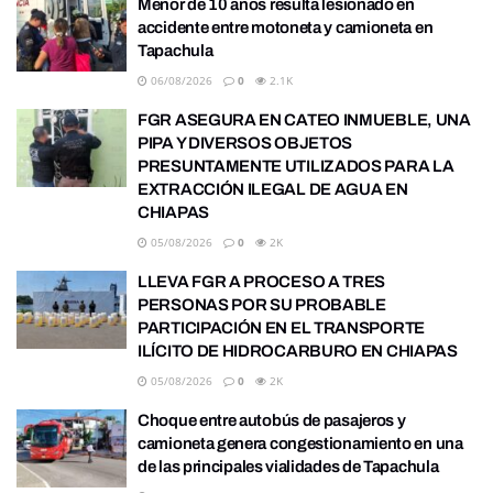
Menor de 10 años resulta lesionado en
accidente entre motoneta y camioneta en
Tapachula
06/08/2026
0
2.1K
FGR ASEGURA EN CATEO INMUEBLE, UNA
PIPA Y DIVERSOS OBJETOS
PRESUNTAMENTE UTILIZADOS PARA LA
EXTRACCIÓN ILEGAL DE AGUA EN
CHIAPAS
05/08/2026
0
2K
LLEVA FGR A PROCESO A TRES
PERSONAS POR SU PROBABLE
PARTICIPACIÓN EN EL TRANSPORTE
ILÍCITO DE HIDROCARBURO EN CHIAPAS
05/08/2026
0
2K
Choque entre autobús de pasajeros y
camioneta genera congestionamiento en una
de las principales vialidades de Tapachula