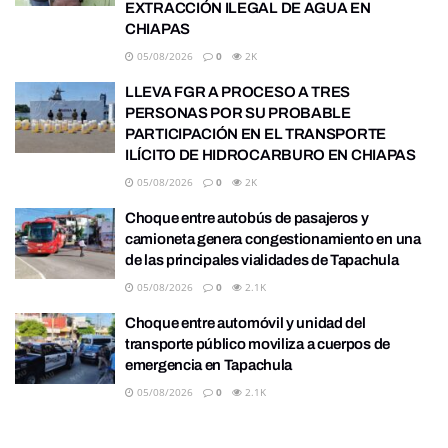
EXTRACCIÓN ILEGAL DE AGUA EN
CHIAPAS
05/08/2026
0
2K
LLEVA FGR A PROCESO A TRES
PERSONAS POR SU PROBABLE
PARTICIPACIÓN EN EL TRANSPORTE
ILÍCITO DE HIDROCARBURO EN CHIAPAS
05/08/2026
0
2K
Choque entre autobús de pasajeros y
camioneta genera congestionamiento en una
de las principales vialidades de Tapachula
05/08/2026
0
2.1K
Choque entre automóvil y unidad del
transporte público moviliza a cuerpos de
emergencia en Tapachula
05/08/2026
0
2.1K