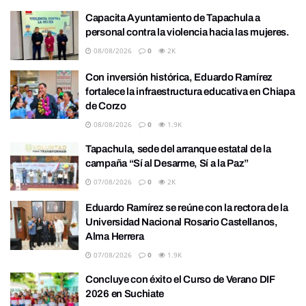
Capacita Ayuntamiento de Tapachula a
personal contra la violencia hacia las mujeres.
08/08/2026
0
2K
Con inversión histórica, Eduardo Ramírez
fortalece la infraestructura educativa en Chiapa
de Corzo
08/08/2026
0
1.9K
Tapachula, sede del arranque estatal de la
campaña “Sí al Desarme, Sí a la Paz”
07/08/2026
0
2K
Eduardo Ramírez se reúne con la rectora de la
Universidad Nacional Rosario Castellanos,
Alma Herrera
07/08/2026
0
1.9K
Concluye con éxito el Curso de Verano DIF
2026 en Suchiate