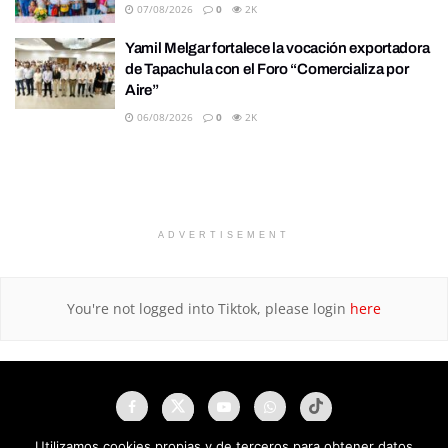
07/08/2026
0
2K
Yamil Melgar fortalece la vocación exportadora
de Tapachula con el Foro “Comercializa por
Aire”
06/08/2026
0
2K
ADVERTISEMENT
You're not logged into Tiktok, please login
here
Utilizamos cookies propias y de terceros para obtener datos