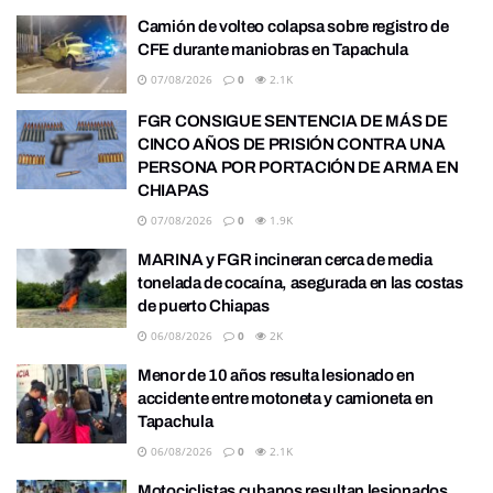
Camión de volteo colapsa sobre registro de
CFE durante maniobras en Tapachula
07/08/2026
0
2.1K
FGR CONSIGUE SENTENCIA DE MÁS DE
CINCO AÑOS DE PRISIÓN CONTRA UNA
PERSONA POR PORTACIÓN DE ARMA EN
CHIAPAS
07/08/2026
0
1.9K
MARINA y FGR incineran cerca de media
tonelada de cocaína, asegurada en las costas
de puerto Chiapas
06/08/2026
0
2K
Menor de 10 años resulta lesionado en
accidente entre motoneta y camioneta en
Tapachula
06/08/2026
0
2.1K
Motociclistas cubanos resultan lesionados