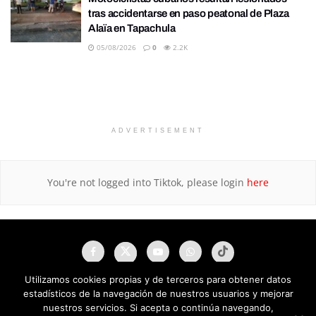
tras accidentarse en paso peatonal de Plaza
Alaïa en Tapachula
05/08/2026
0
2.2K
ADVERTISEMENT
You're not logged into Tiktok, please login
here
Utilizamos cookies propias y de terceros para obtener datos
estadísticos de la navegación de nuestros usuarios y mejorar
nuestros servicios. Si acepta o continúa navegando,