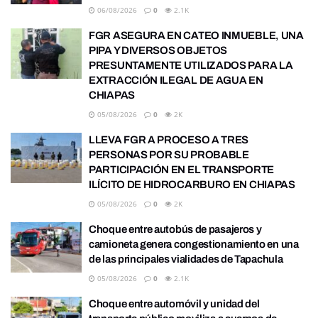
06/08/2026
0
2.1K
FGR ASEGURA EN CATEO INMUEBLE, UNA
PIPA Y DIVERSOS OBJETOS
PRESUNTAMENTE UTILIZADOS PARA LA
EXTRACCIÓN ILEGAL DE AGUA EN
CHIAPAS
05/08/2026
0
2K
LLEVA FGR A PROCESO A TRES
PERSONAS POR SU PROBABLE
PARTICIPACIÓN EN EL TRANSPORTE
ILÍCITO DE HIDROCARBURO EN CHIAPAS
05/08/2026
0
2K
Choque entre autobús de pasajeros y
camioneta genera congestionamiento en una
de las principales vialidades de Tapachula
05/08/2026
0
2.1K
Choque entre automóvil y unidad del