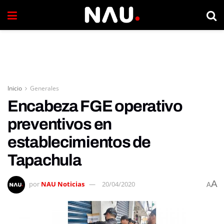
Inicio
Generales
Encabeza FGE operativo
preventivos en
establecimientos de
Tapachula
A
por
NAU Noticias
20/04/2020
A