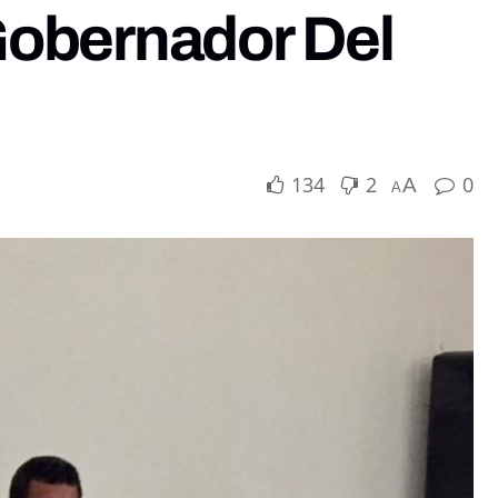
Gobernador Del
134
2
0
A
A