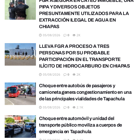
FGR ASEGURA EN CATEO INMUEBLE, UNA
PIPA Y DIVERSOS OBJETOS
PRESUNTAMENTE UTILIZADOS PARA LA
EXTRACCIÓN ILEGAL DE AGUA EN
CHIAPAS
05/08/2026
0
2K
LLEVA FGR A PROCESO A TRES
PERSONAS POR SU PROBABLE
PARTICIPACIÓN EN EL TRANSPORTE
ILÍCITO DE HIDROCARBURO EN CHIAPAS
05/08/2026
0
2K
Choque entre autobús de pasajeros y
camioneta genera congestionamiento en una
de las principales vialidades de Tapachula
05/08/2026
0
2.1K
Choque entre automóvil y unidad del
transporte público moviliza a cuerpos de
emergencia en Tapachula