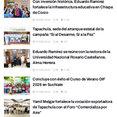
Con inversión histórica, Eduardo Ramírez
fortalece la infraestructura educativa en Chiapa
de Corzo
08/08/2026
0
1.9K
Tapachula, sede del arranque estatal de la
campaña “Sí al Desarme, Sí a la Paz”
07/08/2026
0
2K
Eduardo Ramírez se reúne con la rectora de la
Universidad Nacional Rosario Castellanos,
Alma Herrera
07/08/2026
0
1.9K
Concluye con éxito el Curso de Verano DIF
2026 en Suchiate
07/08/2026
0
2K
Yamil Melgar fortalece la vocación exportadora
de Tapachula con el Foro “Comercializa por
Aire”