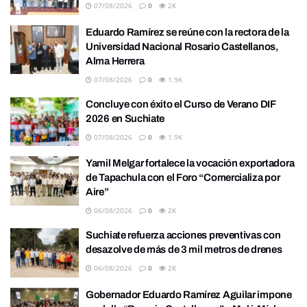
07/08/2026
0
2K
Eduardo Ramírez se reúne con la rectora de la
Universidad Nacional Rosario Castellanos,
Alma Herrera
07/08/2026
0
1.9K
Concluye con éxito el Curso de Verano DIF
2026 en Suchiate
07/08/2026
0
1.9K
Yamil Melgar fortalece la vocación exportadora
de Tapachula con el Foro “Comercializa por
Aire”
06/08/2026
0
2K
Suchiate refuerza acciones preventivas con
desazolve de más de 3 mil metros de drenes
06/08/2026
0
2K
Gobernador Eduardo Ramírez Aguilar impone