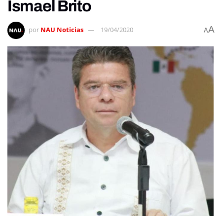
Ismael Brito
A
por
NAU Noticias
19/04/2020
A