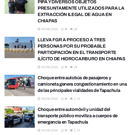
PIPA Y DIVERSOS OBJETOS
PRESUNTAMENTE UTILIZADOS PARA LA
EXTRACCIÓN ILEGAL DE AGUA EN
CHIAPAS
05/08/2026
0
2K
LLEVA FGR A PROCESO A TRES
PERSONAS POR SU PROBABLE
PARTICIPACIÓN EN EL TRANSPORTE
ILÍCITO DE HIDROCARBURO EN CHIAPAS
05/08/2026
0
2K
Choque entre autobús de pasajeros y
camioneta genera congestionamiento en una
de las principales vialidades de Tapachula
05/08/2026
0
2.1K
Choque entre automóvil y unidad del
transporte público moviliza a cuerpos de
emergencia en Tapachula
05/08/2026
0
2.1K