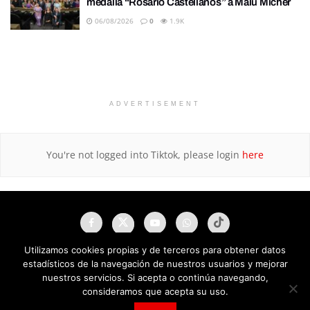
medalla “Rosario Castellanos” a Malú Mícher
06/08/2026
0
1.9K
ADVERTISEMENT
You're not logged into Tiktok, please login
here
Utilizamos cookies propias y de terceros para obtener datos
estadísticos de la navegación de nuestros usuarios y mejorar
nuestros servicios. Si acepta o continúa navegando,
consideramos que acepta su uso.