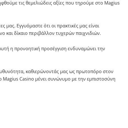
φθούμε τις θεμελιώδεις αξίες που τηρούμε στο Magius
ς μας. Εγγυόμαστε ότι οι πρακτικές μας είναι
ένο και δίκαιο περιβάλλον τυχερών παιχνιδιών.
 Αυτή η προνοητική προσέγγιση ενδυναμώνει την
πευθυνότητα, καθιερώνοντάς μας ως πρωτοπόρο στον
ο Magius Casino μένει συνώνυμο με την εμπιστοσύνη