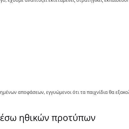
όγο, έχουμε αναπτύξει εκτεταμένες στρατηγικές εκπαίδευ
τημένων αποφάσεων, εγγυώμενοι ότι τα παιχνίδια θα εξακο
μέσω ηθικών προτύπων