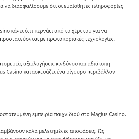
 να διασφαλίσουμε ότι οι ευαίσθητες πληροφορίες
no κάνει ό,τι περνάει από το χέρι του για να
α προστατεύονται με πρωτοποριακές τεχνολογίες,
τομερείς αξιολογήσεις κινδύνου και αδιάκοπη
us Casino κατασκευάζει ένα σίγουρο περιβάλλον
στατευμένη εμπειρία παιχνιδιού στο Magius Casino.
α λαμβάνουν καλά μελετημένες αποφάσεις. Ως