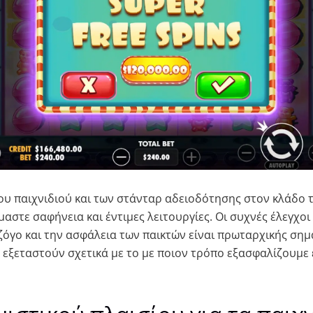
αιου παιχνιδιού και των στάνταρ αδειοδότησης στον κλάδο
αστε σαφήνεια και έντιμες λειτουργίες. Οι συχνές έλεγχοι
γο και την ασφάλεια των παικτών είναι πρωταρχικής σημασί
 εξεταστούν σχετικά με το με ποιον τρόπο εξασφαλίζουμε