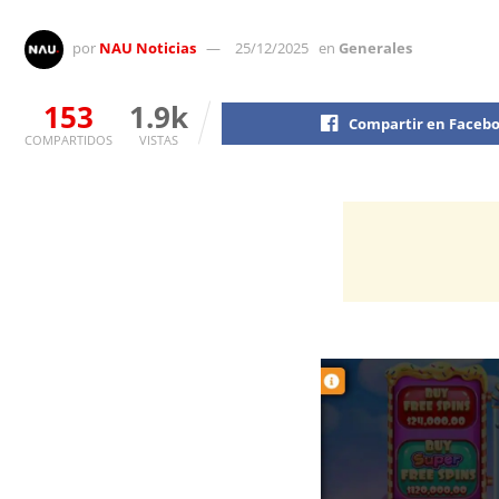
por
NAU Noticias
25/12/2025
en
Generales
153
1.9k
Compartir en Faceb
COMPARTIDOS
VISTAS