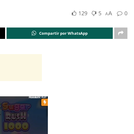
129
5
0
A
A
Compartir por WhatsApp