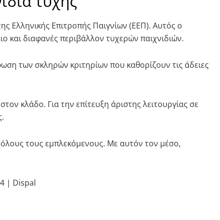
νίδια τύχης
της Ελληνικής Επιτροπής Παιγνίων (ΕΕΠ). Αυτός ο
ιο και διαφανές περιβάλλον τυχερών παιχνιδιών.
ωση των σκληρών κριτηρίων που καθορίζουν τις άδειες
τον κλάδο. Για την επίτευξη άριστης λειτουργίας σε
.
 όλους τους εμπλεκόμενους. Με αυτόν τον μέσο,