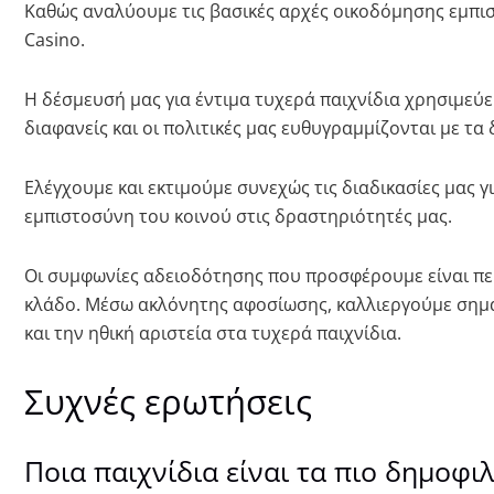
Καθώς αναλύουμε τις βασικές αρχές οικοδόμησης εμπισ
Casino.
Η δέσμευσή μας για έντιμα τυχερά παιχνίδια χρησιμεύει
διαφανείς και οι πολιτικές μας ευθυγραμμίζονται με τα
Ελέγχουμε και εκτιμούμε συνεχώς τις διαδικασίες μας
εμπιστοσύνη του κοινού στις δραστηριότητές μας.
Οι συμφωνίες αδειοδότησης που προσφέρουμε είναι πε
κλάδο. Μέσω ακλόνητης αφοσίωσης, καλλιεργούμε σημαν
και την ηθική αριστεία στα τυχερά παιχνίδια.
Συχνές ερωτήσεις
Ποια παιχνίδια είναι τα πιο δημοφι