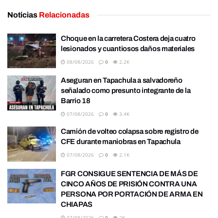
Noticias
Relacionadas
Choque en la carretera Costera deja cuatro
lesionados y cuantiosos daños materiales
08/08/2026
0
2.2K
Aseguran en Tapachula a salvadoreño
señalado como presunto integrante de la
Barrio 18
07/08/2026
0
3.4K
Camión de volteo colapsa sobre registro de
CFE durante maniobras en Tapachula
07/08/2026
0
2.1K
FGR CONSIGUE SENTENCIA DE MÁS DE
CINCO AÑOS DE PRISIÓN CONTRA UNA
PERSONA POR PORTACIÓN DE ARMA EN
CHIAPAS
07/08/2026
0
2K