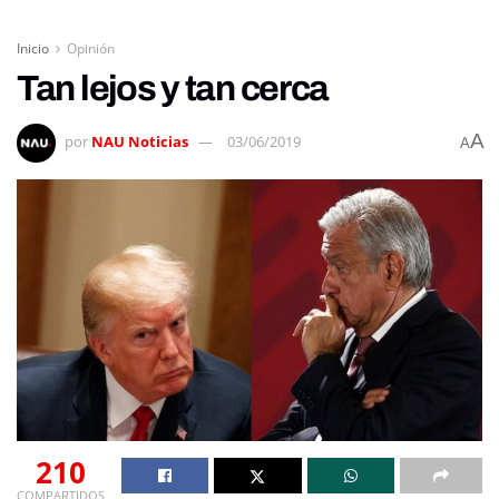
Inicio
Opinión
Tan lejos y tan cerca
A
por
NAU Noticias
03/06/2019
A
210
COMPARTIDOS