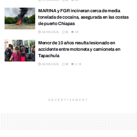
MARINA y FGR incineran cerca de media
tonelada de cocaína, asegurada en las costas
de puerto Chiapas
06/08/2026
0
2K
Menor de 10 años resulta lesionado en
accidente entre motoneta y camioneta en
Tapachula
06/08/2026
0
2.1K
ADVERTISEMENT