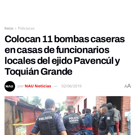
Inicio
Policiacas
Colocan 11 bombas caseras
en casas de funcionarios
locales del ejido Pavencúl y
Toquián Grande
A
por
NAU Noticias
02/06/2019
A