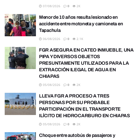
07/08/2026
0
2K
Menor de 10 años resulta lesionado en
accidente entre motoneta y camioneta en
Tapachula
06/08/2026
0
2.1K
FGR ASEGURA EN CATEO INMUEBLE, UNA
PIPA Y DIVERSOS OBJETOS
PRESUNTAMENTE UTILIZADOS PARA LA
EXTRACCIÓN ILEGAL DE AGUA EN
CHIAPAS
05/08/2026
0
2K
LLEVA FGR A PROCESO A TRES
PERSONAS POR SU PROBABLE
PARTICIPACIÓN EN EL TRANSPORTE
ILÍCITO DE HIDROCARBURO EN CHIAPAS
05/08/2026
0
2K
Choque entre autobús de pasajeros y