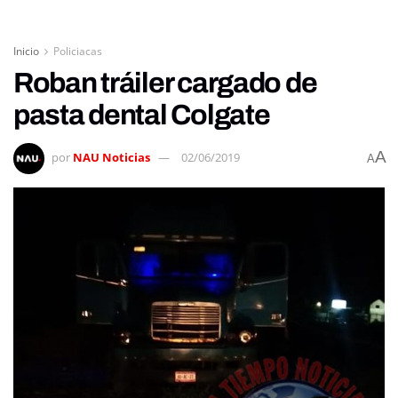
Inicio
Policiacas
Roban tráiler cargado de
pasta dental Colgate
A
por
NAU Noticias
02/06/2019
A