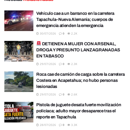
Vehículo cae a un barranco en la carretera
Tapachula–Nueva Alemania; cuerpos de
emergencia atienden la emergencia
30/07/2026
0
2.2K
DETIENEN A MUJER CON ARSENAL,
DROGA Y PRESUNTO LANZAGRANADAS
EN TABASCO
29/07/2026
0
2.3K
Roca cae de camión de carga sobre la carretera
Costera en Acapetahua; no hubo personas
lesionadas
29/07/2026
0
2.6K
Pistola de juguete desata fuerte movilización
policiaca; adulto mayor desaparece tras el
reporte en Tapachula
28/07/2026
0
3.3K