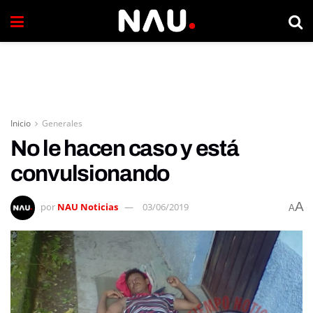
Inicio
Generales
No le hacen caso y está
convulsionando
A
por
NAU Noticias
03/06/2019
A