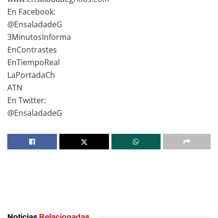
En Facebook:
@EnsaladadeG
3MinutosInforma
EnContrastes
EnTiempoReal
LaPortadaCh
ATN
En Twitter:
@EnsaladadeG
Noticias
Relacionadas