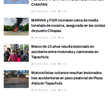
CHIAPAS
07/08/2026
0
1.9K
MARINA y FGR incineran cerca de media
tonelada de cocaína, asegurada en las costas
de puerto Chiapas
06/08/2026
0
2K
Menor de 10 años resulta lesionado en
accidente entre motoneta y camioneta en
Tapachula
06/08/2026
0
2.1K
Motociclistas cubanos resultan lesionados
tras accidentarse en paso peatonal de Plaza
Alaïa en Tapachula
05/08/2026
0
2.2K