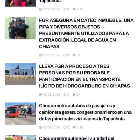
Tapachula
06/08/2026
0
2.1K
FGR ASEGURA EN CATEO INMUEBLE, UNA
PIPA Y DIVERSOS OBJETOS
PRESUNTAMENTE UTILIZADOS PARA LA
EXTRACCIÓN ILEGAL DE AGUA EN
CHIAPAS
05/08/2026
0
2K
LLEVA FGR A PROCESO A TRES
PERSONAS POR SU PROBABLE
PARTICIPACIÓN EN EL TRANSPORTE
ILÍCITO DE HIDROCARBURO EN CHIAPAS
05/08/2026
0
2K
Choque entre autobús de pasajeros y
camioneta genera congestionamiento en una
de las principales vialidades de Tapachula
05/08/2026
0
2.1K
Choque entre automóvil y unidad del