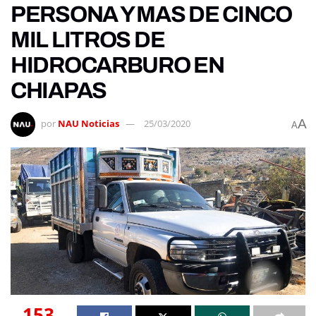
PERSONA Y MAS DE CINCO
MIL LITROS DE
HIDROCARBURO EN
CHIAPAS
A
por
NAU Noticias
25/03/2020
A
153