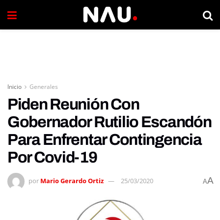
Inicio
Generales
Piden Reunión Con
Gobernador Rutilio Escandón
Para Enfrentar Contingencia
Por Covid-19
A
por
Mario Gerardo Ortiz
25/03/2020
A