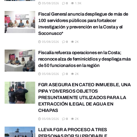
05/08/2026
0
1.9K
Fiscal General anuncia despliegue de más de
100 servidores públicos para fortalecer
investigación y prevención en la Costa y el
Soconusco*
05/08/2026
0
2K
Fiscalía refuerza operaciones en la Costa;
reconoce alza de feminicidios y despliega más
de 50 funcionarios en la región
05/08/2026
0
2K
FGR ASEGURA EN CATEO INMUEBLE, UNA
PIPA Y DIVERSOS OBJETOS
PRESUNTAMENTE UTILIZADOS PARA LA
EXTRACCIÓN ILEGAL DE AGUA EN
CHIAPAS
05/08/2026
0
2K
LLEVA FGR A PROCESO A TRES
PERSONAS POR SU PROBABLE