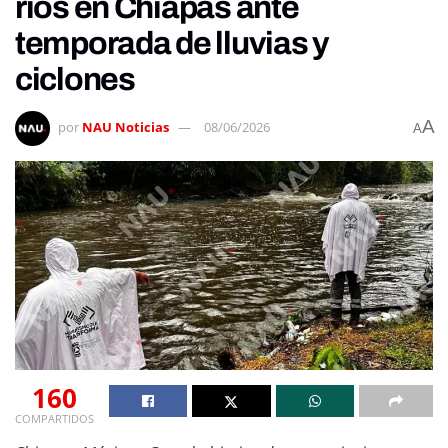
ríos en Chiapas ante
temporada de lluvias y
ciclones
A
por
NAU Noticias
08/06/2026
A
160
COMPARTIDOS