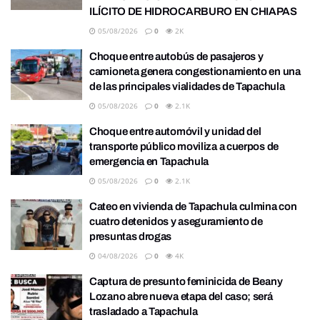
ILÍCITO DE HIDROCARBURO EN CHIAPAS
05/08/2026
0
2K
Choque entre autobús de pasajeros y
camioneta genera congestionamiento en una
de las principales vialidades de Tapachula
05/08/2026
0
2.1K
Choque entre automóvil y unidad del
transporte público moviliza a cuerpos de
emergencia en Tapachula
05/08/2026
0
2.1K
Cateo en vivienda de Tapachula culmina con
cuatro detenidos y aseguramiento de
presuntas drogas
04/08/2026
0
4K
Captura de presunto feminicida de Beany
Lozano abre nueva etapa del caso; será
trasladado a Tapachula