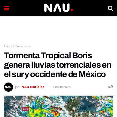
Inicio
Generales
Tormenta Tropical Boris
genera lluvias torrenciales en
el sur y occidente de México
A
por
NAU Noticias
08/06/2026
A