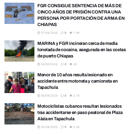
FGR CONSIGUE SENTENCIA DE MÁS DE
CINCO AÑOS DE PRISIÓN CONTRA UNA
PERSONA POR PORTACIÓN DE ARMA EN
CHIAPAS
07/08/2026
0
1.9K
MARINA y FGR incineran cerca de media
tonelada de cocaína, asegurada en las costas
de puerto Chiapas
06/08/2026
0
2K
Menor de 10 años resulta lesionado en
accidente entre motoneta y camioneta en
Tapachula
06/08/2026
0
2.1K
Motociclistas cubanos resultan lesionados
tras accidentarse en paso peatonal de Plaza
Alaïa en Tapachula
05/08/2026
0
2.2K