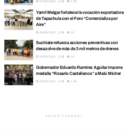
07/08/2026
0
1.9K
Yamil Melgar fortalece la vocación exportadora
de Tapachula con el Foro “Comercializa por
Aire”
06/08/2026
0
2K
Suchiate refuerza acciones preventivas con
desazolve de más de 3 mil metros de drenes
06/08/2026
0
2K
Gobernador Eduardo Ramírez Aguilar impone
medalla “Rosario Castellanos” a Malú Mícher
06/08/2026
0
1.9K
ADVERTISEMENT