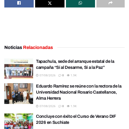
Noticias
Relacionadas
Tapachula, sede del arranque estatal de la
campaña “Sí al Desarme, Sí a la Paz”
07/08/2026
0
1.9K
Eduardo Ramírez se reúne con la rectora de la
Universidad Nacional Rosario Castellanos,
Alma Herrera
07/08/2026
0
1.9K
Concluye con éxito el Curso de Verano DIF
2026 en Suchiate