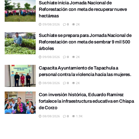
Suchiate inicia Jornada Nacional de
Reforestación con meta de recuperar nueve
hectáreas
09/08/2026
0
2K
Suchiate se prepara para Jornada Nacional de
Reforestación con meta de sembrar 9 mil 500
árboles
09/08/2026
0
2K
Capacita Ayuntamiento de Tapachula a
personal contra la violencia hacia las mujeres.
08/08/2026
0
2K
Con inversión histórica, Eduardo Ramírez
fortalece la infraestructura educativa en Chiapa
de Corzo
08/08/2026
0
1.9K