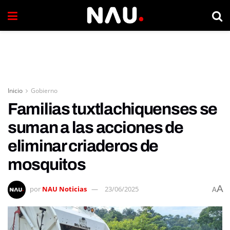
Inicio
Gobierno
Familias tuxtlachiquenses se
suman a las acciones de
eliminar criaderos de
mosquitos
A
por
NAU Noticias
23/06/2025
A