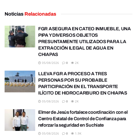
Noticias
Relacionadas
FGR ASEGURA EN CATEO INMUEBLE, UNA
PIPA Y DIVERSOS OBJETOS
PRESUNTAMENTE UTILIZADOS PARA LA
EXTRACCIÓN ILEGAL DE AGUA EN
CHIAPAS
05/08/2026
0
2K
LLEVA FGR A PROCESO A TRES
PERSONAS POR SU PROBABLE
PARTICIPACIÓN EN EL TRANSPORTE
ILÍCITO DE HIDROCARBURO EN CHIAPAS
05/08/2026
0
2K
Elmer de Jesús fortalece coordinación con el
Centro Estatal de Control de Confianza para
reforzar la seguridad en Suchiate
05/08/2026
0
1.9K