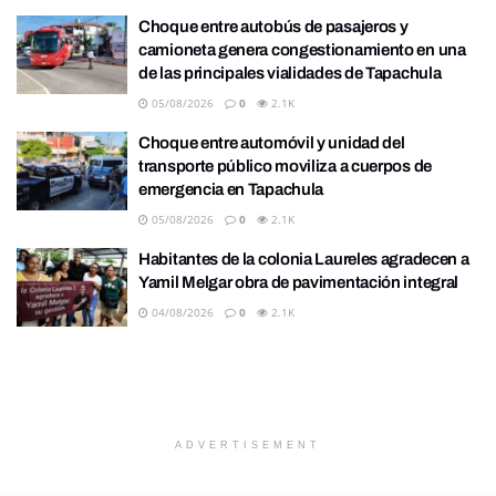
Choque entre autobús de pasajeros y
camioneta genera congestionamiento en una
de las principales vialidades de Tapachula
05/08/2026
0
2.1K
Choque entre automóvil y unidad del
transporte público moviliza a cuerpos de
emergencia en Tapachula
05/08/2026
0
2.1K
Habitantes de la colonia Laureles agradecen a
Yamil Melgar obra de pavimentación integral
04/08/2026
0
2.1K
ADVERTISEMENT