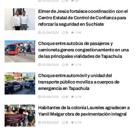
05/08/2026
0
2K
Elmer de Jesús fortalece coordinación con el
Centro Estatal de Control de Confianza para
reforzar la seguridad en Suchiate
05/08/2026
0
1.9K
Choque entre autobús de pasajeros y
camioneta genera congestionamiento en una
de las principales vialidades de Tapachula
05/08/2026
0
2.1K
Choque entre automóvil y unidad del
transporte público moviliza a cuerpos de
emergencia en Tapachula
05/08/2026
0
2.1K
Habitantes de la colonia Laureles agradecen a
Yamil Melgar obra de pavimentación integral
04/08/2026
0
2.1K