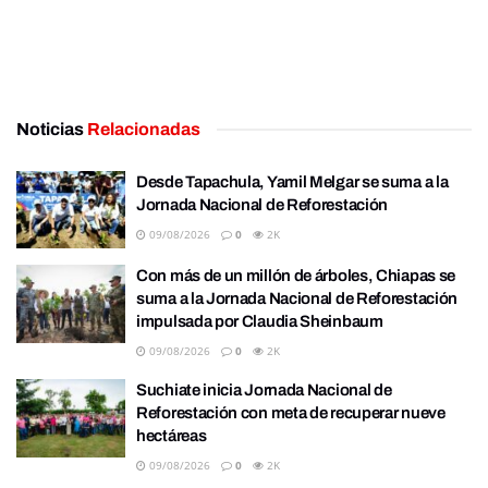
Noticias
Relacionadas
Desde Tapachula, Yamil Melgar se suma a la
Jornada Nacional de Reforestación
09/08/2026
0
2K
Con más de un millón de árboles, Chiapas se
suma a la Jornada Nacional de Reforestación
impulsada por Claudia Sheinbaum
09/08/2026
0
2K
Suchiate inicia Jornada Nacional de
Reforestación con meta de recuperar nueve
hectáreas
09/08/2026
0
2K