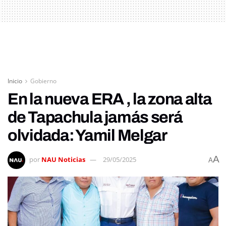
Inicio
Gobierno
En la nueva ERA , la zona alta
de Tapachula jamás será
olvidada: Yamil Melgar
A
por
NAU Noticias
29/05/2025
A