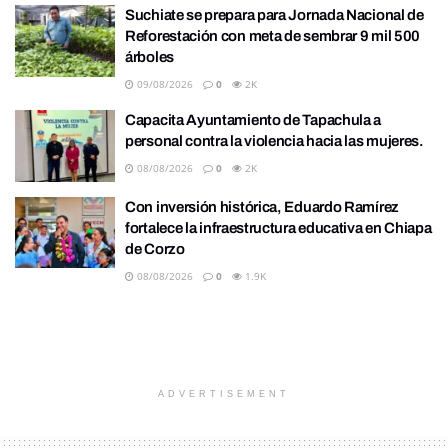
Suchiate se prepara para Jornada Nacional de
Reforestación con meta de sembrar 9 mil 500
árboles
09/08/2026
0
2K
Capacita Ayuntamiento de Tapachula a
personal contra la violencia hacia las mujeres.
08/08/2026
0
2K
Con inversión histórica, Eduardo Ramírez
fortalece la infraestructura educativa en Chiapa
de Corzo
08/08/2026
0
1.9K
ADVERTISEMENT