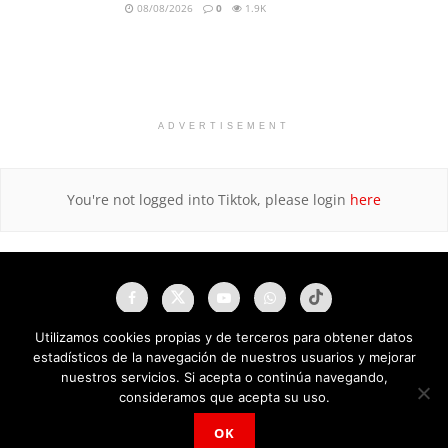
08/08/2026
0
1.9K
ADVERTISEMENT
You're not logged into Tiktok, please login
here
Utilizamos cookies propias y de terceros para obtener datos
estadísticos de la navegación de nuestros usuarios y mejorar
nuestros servicios. Si acepta o continúa navegando,
consideramos que acepta su uso.
OK
NAU Noticias A Tiempo Universales © 2025