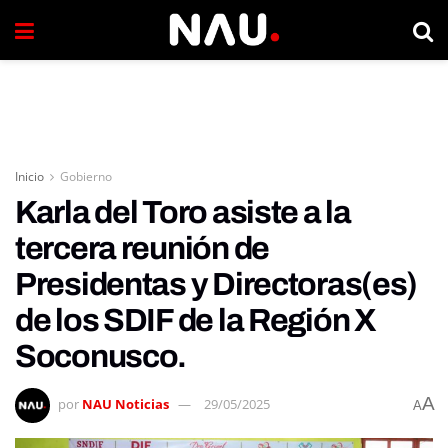
Inicio
Gobierno
Karla del Toro asiste a la
tercera reunión de
Presidentas y Directoras(es)
de los SDIF de la Región X
Soconusco.
A
por
NAU Noticias
29/05/2025
A