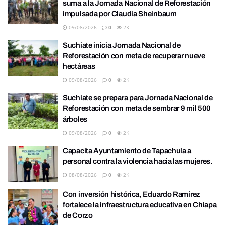
suma a la Jornada Nacional de Reforestación
impulsada por Claudia Sheinbaum
09/08/2026
0
2K
Suchiate inicia Jornada Nacional de
Reforestación con meta de recuperar nueve
hectáreas
09/08/2026
0
2K
Suchiate se prepara para Jornada Nacional de
Reforestación con meta de sembrar 9 mil 500
árboles
09/08/2026
0
2K
Capacita Ayuntamiento de Tapachula a
personal contra la violencia hacia las mujeres.
08/08/2026
0
2K
Con inversión histórica, Eduardo Ramírez
fortalece la infraestructura educativa en Chiapa
de Corzo