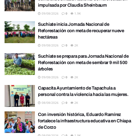
impulsada por Claudia Sheinbaum
09/08/2026
0
1.9K
Suchiate inicia Jornada Nacional de
Reforestación con meta de recuperar nueve
hectáreas
09/08/2026
0
2K
Suchiate se prepara para Jornada Nacional de
Reforestación con meta de sembrar 9 mil 500
árboles
09/08/2026
0
2K
Capacita Ayuntamiento de Tapachula a
personal contra la violencia hacia las mujeres.
08/08/2026
0
2K
Con inversión histórica, Eduardo Ramírez
fortalece la infraestructura educativa en Chiapa
de Corzo
08/08/2026
0
1.9K