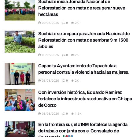
Suchiate inicia Jornada Nacional de
Reforestación con meta de recuperar nueve
hectáreas
09/08/2026
0
2K
Suchiate se prepara para Jornada Nacional de
Reforestación con meta de sembrar 9 mil 500
árboles
09/08/2026
0
2K
Capacita Ayuntamiento de Tapachula a
personal contra la violencia hacia las mujeres.
08/08/2026
0
2K
Con inversión histórica, Eduardo Ramírez
fortalece la infraestructura educativa en Chiapa
de Corzo
08/08/2026
0
1.9K
En la frontera sur, el #INM fortalece la agenda
de trabajo conjunta con el Consulado de