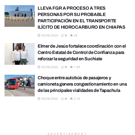
LLEVA FGR A PROCESO A TRES
PERSONAS POR SU PROBABLE
PARTICIPACIÓN EN EL TRANSPORTE
ILÍCITO DE HIDROCARBURO EN CHIAPAS
05/08/2026
0
2K
Elmer de Jesús fortalece coordinación con el
Centro Estatal de Control de Confianza para
reforzar la seguridad en Suchiate
05/08/2026
0
1.9K
Choque entre autobús de pasajeros y
camioneta genera congestionamiento en una
de las principales vialidades de Tapachula
05/08/2026
0
2.1K
ADVERTISEMENT