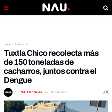
Inicio
Gobierno
Tuxtla Chico recolecta más
de 150 toneladas de
cacharros, juntos contra el
Dengue
A
por
NAU Noticias
03/04/2025
A