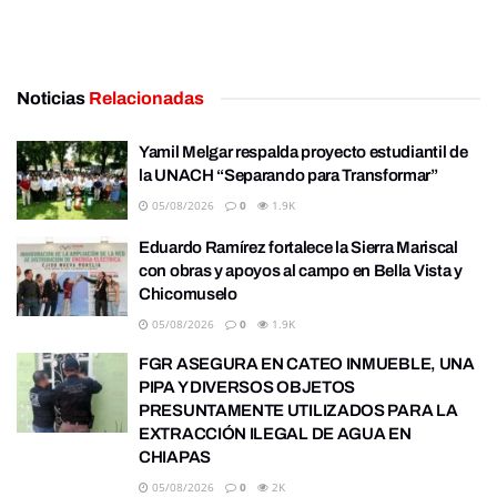
Noticias
Relacionadas
Yamil Melgar respalda proyecto estudiantil de
la UNACH “Separando para Transformar”
05/08/2026
0
1.9K
Eduardo Ramírez fortalece la Sierra Mariscal
con obras y apoyos al campo en Bella Vista y
Chicomuselo
05/08/2026
0
1.9K
FGR ASEGURA EN CATEO INMUEBLE, UNA
PIPA Y DIVERSOS OBJETOS
PRESUNTAMENTE UTILIZADOS PARA LA
EXTRACCIÓN ILEGAL DE AGUA EN
CHIAPAS
05/08/2026
0
2K