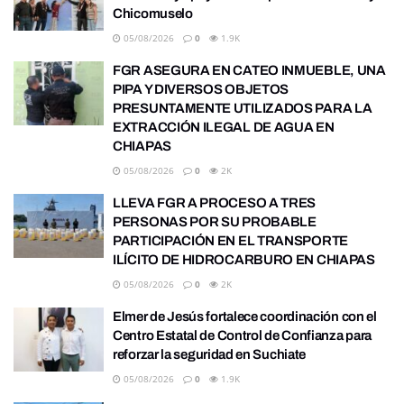
Chicomuselo
05/08/2026
0
1.9K
FGR ASEGURA EN CATEO INMUEBLE, UNA
PIPA Y DIVERSOS OBJETOS
PRESUNTAMENTE UTILIZADOS PARA LA
EXTRACCIÓN ILEGAL DE AGUA EN
CHIAPAS
05/08/2026
0
2K
LLEVA FGR A PROCESO A TRES
PERSONAS POR SU PROBABLE
PARTICIPACIÓN EN EL TRANSPORTE
ILÍCITO DE HIDROCARBURO EN CHIAPAS
05/08/2026
0
2K
Elmer de Jesús fortalece coordinación con el
Centro Estatal de Control de Confianza para
reforzar la seguridad en Suchiate
05/08/2026
0
1.9K