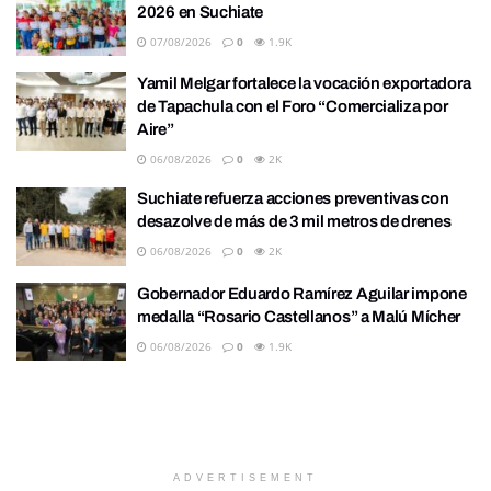
2026 en Suchiate
07/08/2026
0
1.9K
Yamil Melgar fortalece la vocación exportadora
de Tapachula con el Foro “Comercializa por
Aire”
06/08/2026
0
2K
Suchiate refuerza acciones preventivas con
desazolve de más de 3 mil metros de drenes
06/08/2026
0
2K
Gobernador Eduardo Ramírez Aguilar impone
medalla “Rosario Castellanos” a Malú Mícher
06/08/2026
0
1.9K
ADVERTISEMENT