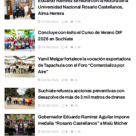
Eduardo Ramírez se reúne con la rectora de la
Universidad Nacional Rosario Castellanos,
Alma Herrera
07/08/2026
0
1.9K
Concluye con éxito el Curso de Verano DIF
2026 en Suchiate
07/08/2026
0
1.9K
Yamil Melgar fortalece la vocación exportadora
de Tapachula con el Foro “Comercializa por
Aire”
06/08/2026
0
2K
Suchiate refuerza acciones preventivas con
desazolve de más de 3 mil metros de drenes
06/08/2026
0
2K
Gobernador Eduardo Ramírez Aguilar impone
medalla “Rosario Castellanos” a Malú Mícher
06/08/2026
0
1.9K