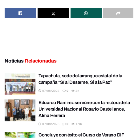
Noticias
Relacionadas
Tapachula, sede del arranque estatal de la
campaña “Sí al Desarme, Sí a la Paz”
07/08/2026
0
2K
Eduardo Ramírez se reúne con la rectora de la
Universidad Nacional Rosario Castellanos,
Alma Herrera
07/08/2026
0
1.9K
Concluye con éxito el Curso de Verano DIF