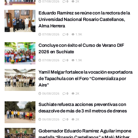
07/08/2026
0
2K
Eduardo Ramírez se reúne con la rectora de la
Universidad Nacional Rosario Castellanos,
Alma Herrera
07/08/2026
0
1.9K
Concluye con éxito el Curso de Verano DIF
2026 en Suchiate
07/08/2026
0
1.9K
Yamil Melgar fortalece la vocación exportadora
de Tapachula con el Foro “Comercializa por
Aire”
06/08/2026
0
2K
Suchiate refuerza acciones preventivas con
desazolve de más de 3 mil metros de drenes
06/08/2026
0
2K
Gobernador Eduardo Ramírez Aguilar impone
medalla “Rosario Castellanos” a Malú Mícher