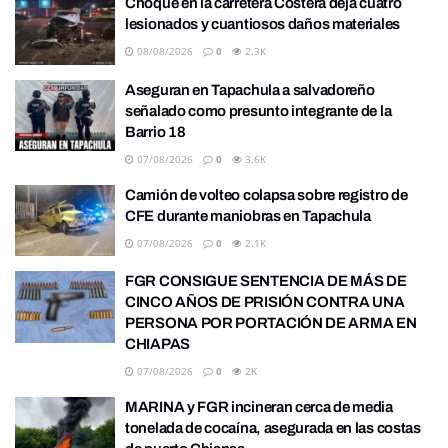
Choque en la carretera Costera deja cuatro
lesionados y cuantiosos daños materiales
08/08/2026
0
2.3K
Aseguran en Tapachula a salvadoreño
señalado como presunto integrante de la
Barrio 18
07/08/2026
0
3.6K
Camión de volteo colapsa sobre registro de
CFE durante maniobras en Tapachula
07/08/2026
0
2.1K
FGR CONSIGUE SENTENCIA DE MÁS DE
CINCO AÑOS DE PRISIÓN CONTRA UNA
PERSONA POR PORTACIÓN DE ARMA EN
CHIAPAS
07/08/2026
0
2K
MARINA y FGR incineran cerca de media
tonelada de cocaína, asegurada en las costas