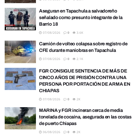
Aseguran en Tapachula a salvadoreño
señalado como presunto integrante de la
Barrio 18
07/08/2026
0
3.6K
Camión de volteo colapsa sobre registro de
CFE durante maniobras en Tapachula
07/08/2026
0
2.1K
FGR CONSIGUE SENTENCIA DE MÁS DE
CINCO AÑOS DE PRISIÓN CONTRA UNA
PERSONA POR PORTACIÓN DE ARMA EN
CHIAPAS
07/08/2026
0
2K
MARINA y FGR incineran cerca de media
tonelada de cocaína, asegurada en las costas
de puerto Chiapas
06/08/2026
0
2K