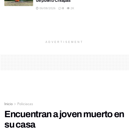
de puerto Chiapas
06/08/2026
0
2K
ADVERTISEMENT
Inicio
Policiacas
Encuentran a joven muerto en
su casa