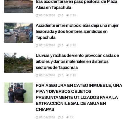
tras accidentarse en paso peatonal de Plaza
Alaïa en Tapachula
05/08/2026
0
2.2K
Accidente entre motocicletas deja una mujer
lesionada y dos hombres atendidos en
Tapachula
05/08/2026
0
2.3K
Lluvias y rachas de viento provocan caída de
árboles y daños materiales en distintos
sectores de Tapachula
05/08/2026
0
2.1K
FGR ASEGURA EN CATEO INMUEBLE, UNA
PIPA Y DIVERSOS OBJETOS
PRESUNTAMENTE UTILIZADOS PARA LA
EXTRACCIÓN ILEGAL DE AGUA EN
CHIAPAS
05/08/2026
0
2K