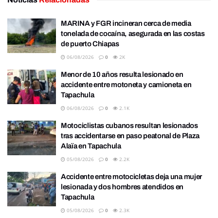
MARINA y FGR incineran cerca de media
tonelada de cocaína, asegurada en las costas
de puerto Chiapas
06/08/2026
0
2K
Menor de 10 años resulta lesionado en
accidente entre motoneta y camioneta en
Tapachula
06/08/2026
0
2.1K
Motociclistas cubanos resultan lesionados
tras accidentarse en paso peatonal de Plaza
Alaïa en Tapachula
05/08/2026
0
2.2K
Accidente entre motocicletas deja una mujer
lesionada y dos hombres atendidos en
Tapachula
05/08/2026
0
2.3K