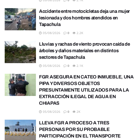
Accidente entre motocicletas deja una mujer
lesionada y dos hombres atendidos en
Tapachula
05/08/2026
0
2.2K
Lluvias y rachas de viento provocan caída de
árboles y daños materiales en distintos
sectores de Tapachula
05/08/2026
0
2.1K
FGR ASEGURA EN CATEO INMUEBLE, UNA
PIPA Y DIVERSOS OBJETOS
PRESUNTAMENTE UTILIZADOS PARA LA
EXTRACCIÓN ILEGAL DE AGUA EN
CHIAPAS
05/08/2026
0
2K
LLEVA FGR A PROCESO A TRES
PERSONAS POR SU PROBABLE
PARTICIPACIÓN EN EL TRANSPORTE