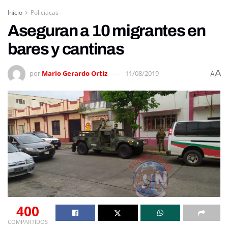
Inicio
Policiacas
Aseguran a 10 migrantes en
bares y cantinas
A
por
Mario Gerardo Ortiz
11/08/2019
A
400
COMPARTIDOS