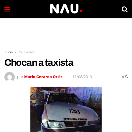
Inicio
Policiacas
Chocan a taxista
A
por
Mario Gerardo Ortiz
11/08/2019
A