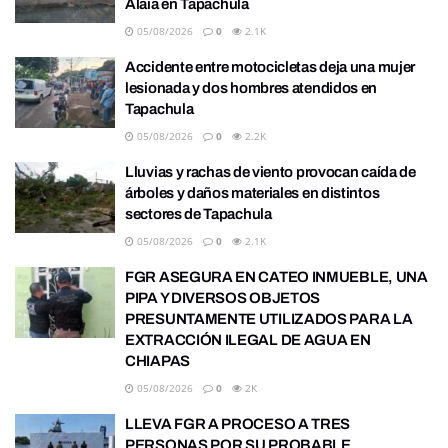
Alaïa en Tapachula
05/08/2026
0
2.1K
Accidente entre motocicletas deja una mujer
lesionada y dos hombres atendidos en
Tapachula
05/08/2026
0
2.2K
Lluvias y rachas de viento provocan caída de
árboles y daños materiales en distintos
sectores de Tapachula
05/08/2026
0
2.1K
FGR ASEGURA EN CATEO INMUEBLE, UNA
PIPA Y DIVERSOS OBJETOS
PRESUNTAMENTE UTILIZADOS PARA LA
EXTRACCIÓN ILEGAL DE AGUA EN
CHIAPAS
05/08/2026
0
2K
LLEVA FGR A PROCESO A TRES
PERSONAS POR SU PROBABLE