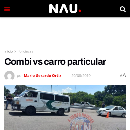
Inicio
Policiacas
Combi vs carro particular
A
por
Mario Gerardo Ortiz
29/08/2019
A