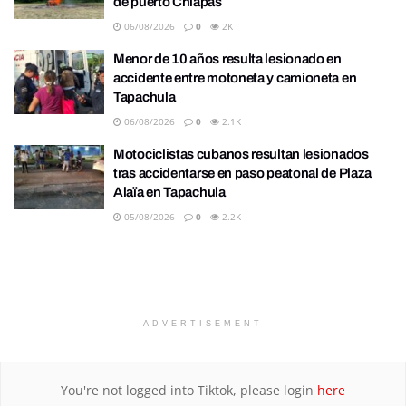
de puerto Chiapas
06/08/2026
0
2K
Menor de 10 años resulta lesionado en
accidente entre motoneta y camioneta en
Tapachula
06/08/2026
0
2.1K
Motociclistas cubanos resultan lesionados
tras accidentarse en paso peatonal de Plaza
Alaïa en Tapachula
05/08/2026
0
2.2K
ADVERTISEMENT
You're not logged into Tiktok, please login
here