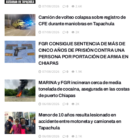
07/08/2026
0
2.6K
Camión de volteo colapsa sobre registro de
CFE durante maniobras en Tapachula
07/08/2026
0
2K
FGR CONSIGUE SENTENCIA DE MÁS DE
CINCO AÑOS DE PRISIÓN CONTRA UNA
PERSONA POR PORTACIÓN DE ARMA EN
CHIAPAS
07/08/2026
0
1.9K
MARINA y FGR incineran cerca de media
tonelada de cocaína, asegurada en las costas
de puerto Chiapas
06/08/2026
0
2K
Menor de 10 años resulta lesionado en
accidente entre motoneta y camioneta en
Tapachula
06/08/2026
0
2.1K