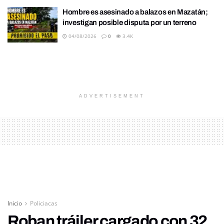
Hombre es asesinado a balazos en Mazatán;
investigan posible disputa por un terreno
04/08/2026
0
3.4K
ADVERTISEMENT
Inicio
Policiacas
Roban tráiler cargado con 32