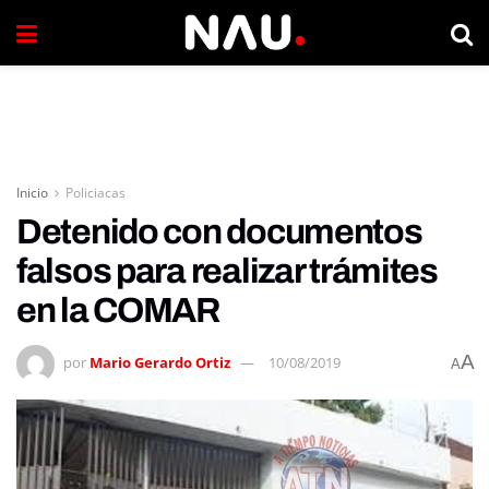
Inicio
Policiacas
Detenido con documentos
falsos para realizar trámites
en la COMAR
A
por
Mario Gerardo Ortiz
10/08/2019
A