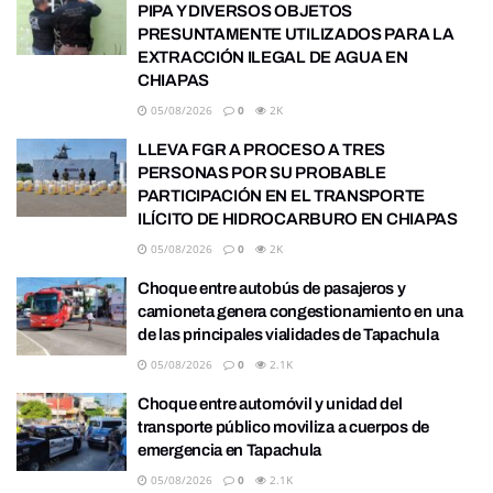
PIPA Y DIVERSOS OBJETOS
PRESUNTAMENTE UTILIZADOS PARA LA
EXTRACCIÓN ILEGAL DE AGUA EN
CHIAPAS
05/08/2026
0
2K
LLEVA FGR A PROCESO A TRES
PERSONAS POR SU PROBABLE
PARTICIPACIÓN EN EL TRANSPORTE
ILÍCITO DE HIDROCARBURO EN CHIAPAS
05/08/2026
0
2K
Choque entre autobús de pasajeros y
camioneta genera congestionamiento en una
de las principales vialidades de Tapachula
05/08/2026
0
2.1K
Choque entre automóvil y unidad del
transporte público moviliza a cuerpos de
emergencia en Tapachula
05/08/2026
0
2.1K