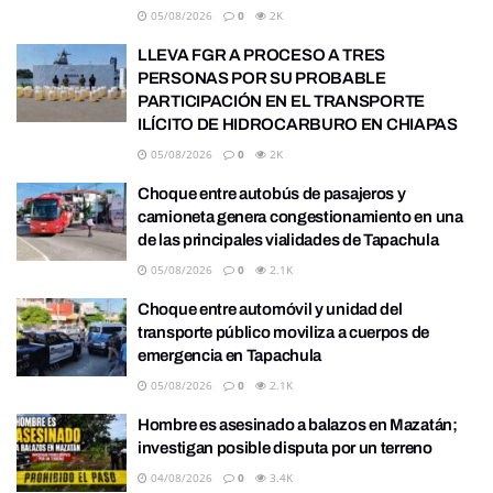
05/08/2026
0
2K
LLEVA FGR A PROCESO A TRES
PERSONAS POR SU PROBABLE
PARTICIPACIÓN EN EL TRANSPORTE
ILÍCITO DE HIDROCARBURO EN CHIAPAS
05/08/2026
0
2K
Choque entre autobús de pasajeros y
camioneta genera congestionamiento en una
de las principales vialidades de Tapachula
05/08/2026
0
2.1K
Choque entre automóvil y unidad del
transporte público moviliza a cuerpos de
emergencia en Tapachula
05/08/2026
0
2.1K
Hombre es asesinado a balazos en Mazatán;
investigan posible disputa por un terreno
04/08/2026
0
3.4K