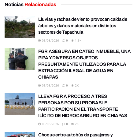
Noticias
Relacionadas
Lluvias y rachas de viento provocan caída de
árboles y daños materiales en distintos
sectores de Tapachula
05/08/2026
0
1.9K
FGR ASEGURA EN CATEO INMUEBLE, UNA
PIPA Y DIVERSOS OBJETOS
PRESUNTAMENTE UTILIZADOS PARA LA
EXTRACCIÓN ILEGAL DE AGUA EN
CHIAPAS
05/08/2026
0
2K
LLEVA FGR A PROCESO A TRES
PERSONAS POR SU PROBABLE
PARTICIPACIÓN EN EL TRANSPORTE
ILÍCITO DE HIDROCARBURO EN CHIAPAS
05/08/2026
0
2K
Choque entre autobús de pasajeros y