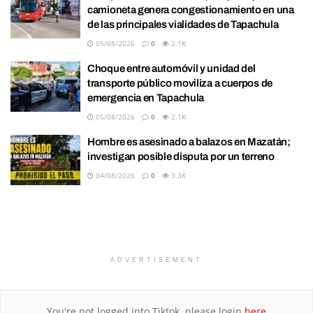
camioneta genera congestionamiento en una
de las principales vialidades de Tapachula
05/08/2026
0
2.1K
Choque entre automóvil y unidad del
transporte público moviliza a cuerpos de
emergencia en Tapachula
05/08/2026
0
2.1K
Hombre es asesinado a balazos en Mazatán;
investigan posible disputa por un terreno
04/08/2026
0
3.3K
ADVERTISEMENT
You're not logged into Tiktok, please login
here