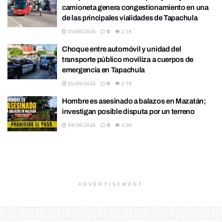
camioneta genera congestionamiento en una
de las principales vialidades de Tapachula
05/08/2026
0
2.1K
Choque entre automóvil y unidad del
transporte público moviliza a cuerpos de
emergencia en Tapachula
05/08/2026
0
2.1K
Hombre es asesinado a balazos en Mazatán;
investigan posible disputa por un terreno
04/08/2026
0
3.3K
ADVERTISEMENT