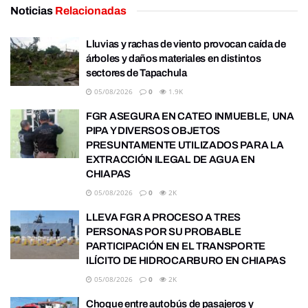
Noticias
Relacionadas
Lluvias y rachas de viento provocan caída de
árboles y daños materiales en distintos
sectores de Tapachula
05/08/2026
0
1.9K
FGR ASEGURA EN CATEO INMUEBLE, UNA
PIPA Y DIVERSOS OBJETOS
PRESUNTAMENTE UTILIZADOS PARA LA
EXTRACCIÓN ILEGAL DE AGUA EN
CHIAPAS
05/08/2026
0
2K
LLEVA FGR A PROCESO A TRES
PERSONAS POR SU PROBABLE
PARTICIPACIÓN EN EL TRANSPORTE
ILÍCITO DE HIDROCARBURO EN CHIAPAS
05/08/2026
0
2K
Choque entre autobús de pasajeros y