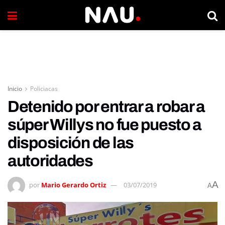
Inicio
Policiacas
Detenido por entrar a robar a
súper Willys no fue puesto a
disposición de las
autoridades
A
por
Mario Gerardo Ortiz
03/07/2019
A