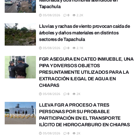
lesionada y dos hombres atendidos en
Tapachula
05/08/2026
0
2.2K
Lluvias y rachas de viento provocan caída de
árboles y daños materiales en distintos
sectores de Tapachula
05/08/2026
0
2.1K
FGR ASEGURA EN CATEO INMUEBLE, UNA
PIPA Y DIVERSOS OBJETOS
PRESUNTAMENTE UTILIZADOS PARA LA
EXTRACCIÓN ILEGAL DE AGUA EN
CHIAPAS
05/08/2026
0
2K
LLEVA FGR A PROCESO A TRES
PERSONAS POR SU PROBABLE
PARTICIPACIÓN EN EL TRANSPORTE
ILÍCITO DE HIDROCARBURO EN CHIAPAS
05/08/2026
0
2K