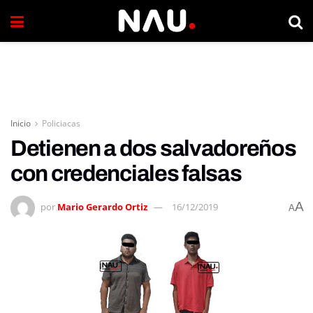
Inicio
Policiacas
Detienen a dos salvadoreños
con credenciales falsas
A
por
Mario Gerardo Ortiz
16/12/2019
A