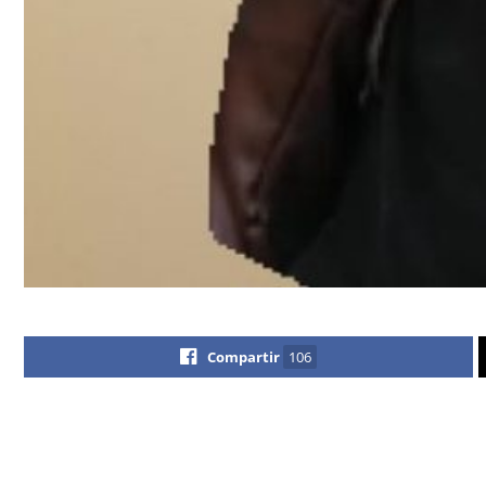
Compartir
106