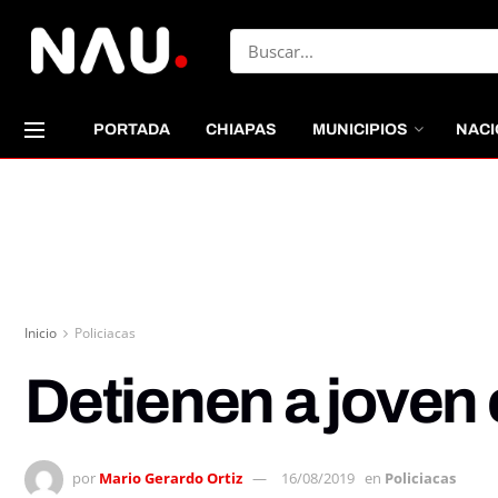
PORTADA
CHIAPAS
MUNICIPIOS
NACI
Inicio
Policiacas
Detienen a joven
por
Mario Gerardo Ortiz
16/08/2019
en
Policiacas