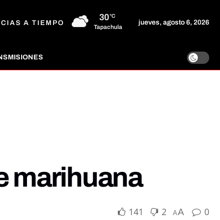
30
°C
jueves, agosto 6, 2026
ICIAS A TIEMPO
Tapachula
NSMISIONES
de marihuana
141
2
0
A
A