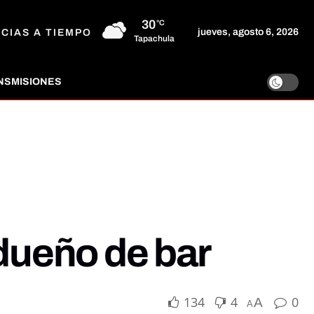
30
°C
jueves, agosto 6, 2026
ICIAS A TIEMPO
Tapachula
NSMISIONES
 dueño de bar
134
4
0
A
A