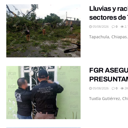
Lluvias y ra
sectores de
05/08/2026
0
2.
Tapachula, Chiapas.
FGR ASEGU
PRESUNTAM
05/08/2026
0
2
Tuxtla Gutiérrez, Chi