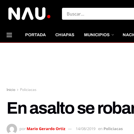
PORTADA
CHIAPAS
MUNICIPIOS
NACI
Inicio
Policiacas
En asalto se roba
por
Mario Gerardo Ortiz
14/08/2019
en
Policiacas