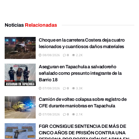
Noticias
Relacionadas
Choque en la carretera Costera deja cuatro
lesionados y cuantiosos daños materiales
08/08/2026
0
2.2K
Aseguran en Tapachula a salvadoreño
señalado como presunto integrante de la
Barrio 18
07/08/2026
0
3.3K
Camión de volteo colapsa sobre registro de
CFE durante maniobras en Tapachula
07/08/2026
0
2.1K
FGR CONSIGUE SENTENCIA DE MÁS DE
CINCO AÑOS DE PRISIÓN CONTRA UNA