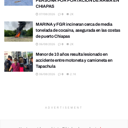
PERSONA POR PORTACIÓN DE ARMA EN
CHIAPAS
07/08/2026
0
2K
MARINA y FGR incineran cerca de media
tonelada de cocaína, asegurada en las costas
de puerto Chiapas
06/08/2026
0
2K
Menor de 10 años resulta lesionado en
accidente entre motoneta y camioneta en
Tapachula
06/08/2026
0
2.1K
ADVERTISEMENT