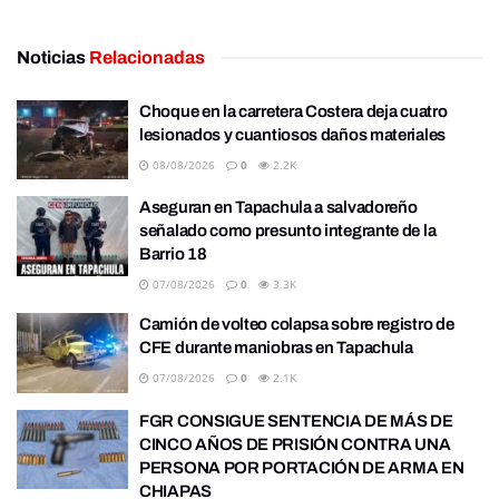
Noticias
Relacionadas
Choque en la carretera Costera deja cuatro
lesionados y cuantiosos daños materiales
08/08/2026
0
2.2K
Aseguran en Tapachula a salvadoreño
señalado como presunto integrante de la
Barrio 18
07/08/2026
0
3.3K
Camión de volteo colapsa sobre registro de
CFE durante maniobras en Tapachula
07/08/2026
0
2.1K
FGR CONSIGUE SENTENCIA DE MÁS DE
CINCO AÑOS DE PRISIÓN CONTRA UNA
PERSONA POR PORTACIÓN DE ARMA EN
CHIAPAS