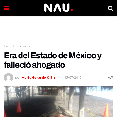
Inicio
Policiacas
Era del Estado de México y
falleció ahogado
A
por
Mario Gerardo Ortiz
15/07/2019
A