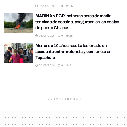
07/08/2026
0
2K
MARINA y FGR incineran cerca de media
tonelada de cocaína, asegurada en las costas
de puerto Chiapas
06/08/2026
0
2K
Menor de 10 años resulta lesionado en
accidente entre motoneta y camioneta en
Tapachula
06/08/2026
0
2.1K
ADVERTISEMENT