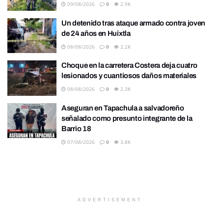
09/08/2026
0
2.9K
Un detenido tras ataque armado contra joven
de 24 años en Huixtla
08/08/2026
0
2.2K
Choque en la carretera Costera deja cuatro
lesionados y cuantiosos daños materiales
08/08/2026
0
2.3K
Aseguran en Tapachula a salvadoreño
señalado como presunto integrante de la
Barrio 18
07/08/2026
0
3.8K
ADVERTISEMENT