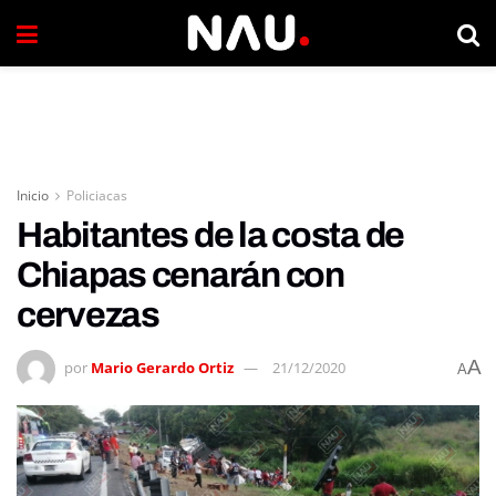
Inicio
Policiacas
Habitantes de la costa de
Chiapas cenarán con
cervezas
A
por
Mario Gerardo Ortiz
21/12/2020
A