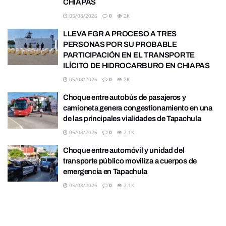
CHIAPAS
05/08/2026
0
2K
LLEVA FGR A PROCESO A TRES
PERSONAS POR SU PROBABLE
PARTICIPACIÓN EN EL TRANSPORTE
ILÍCITO DE HIDROCARBURO EN CHIAPAS
05/08/2026
0
2K
Choque entre autobús de pasajeros y
camioneta genera congestionamiento en una
de las principales vialidades de Tapachula
05/08/2026
0
2.1K
Choque entre automóvil y unidad del
transporte público moviliza a cuerpos de
emergencia en Tapachula
05/08/2026
0
2.1K