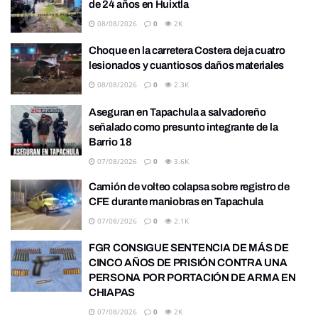
de 24 años en Huixtla
08/08/2026
0
2K
Choque en la carretera Costera deja cuatro
lesionados y cuantiosos daños materiales
08/08/2026
0
2.3K
Aseguran en Tapachula a salvadoreño
señalado como presunto integrante de la
Barrio 18
07/08/2026
0
3.6K
Camión de volteo colapsa sobre registro de
CFE durante maniobras en Tapachula
07/08/2026
0
2.1K
FGR CONSIGUE SENTENCIA DE MÁS DE
CINCO AÑOS DE PRISIÓN CONTRA UNA
PERSONA POR PORTACIÓN DE ARMA EN
CHIAPAS
07/08/2026
0
2K