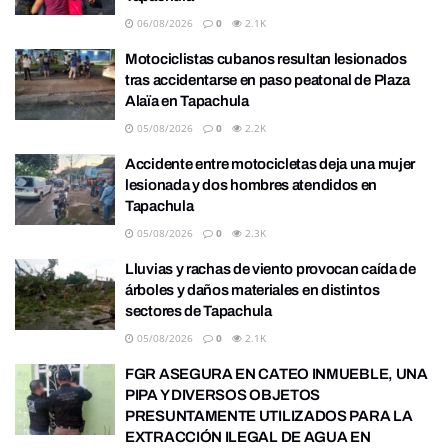
06/08/2026
0
2.1K
Motociclistas cubanos resultan lesionados
tras accidentarse en paso peatonal de Plaza
Alaïa en Tapachula
05/08/2026
0
2.2K
Accidente entre motocicletas deja una mujer
lesionada y dos hombres atendidos en
Tapachula
05/08/2026
0
2.3K
Lluvias y rachas de viento provocan caída de
árboles y daños materiales en distintos
sectores de Tapachula
05/08/2026
0
2.1K
FGR ASEGURA EN CATEO INMUEBLE, UNA
PIPA Y DIVERSOS OBJETOS
PRESUNTAMENTE UTILIZADOS PARA LA
EXTRACCIÓN ILEGAL DE AGUA EN