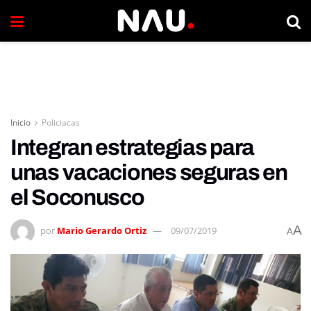
Inicio
Policiacas
Integran estrategias para
unas vacaciones seguras en
el Soconusco
A
por
Mario Gerardo Ortiz
09/07/2019
A