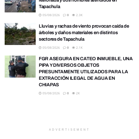
Tapachula
05/08/2026
0
2.3K
Lluvias y rachas de viento provocan caída de
árboles y daños materiales en distintos
sectores de Tapachula
05/08/2026
0
2.1K
FGR ASEGURA EN CATEO INMUEBLE, UNA
PIPA Y DIVERSOS OBJETOS
PRESUNTAMENTE UTILIZADOS PARA LA
EXTRACCIÓN ILEGAL DE AGUA EN
CHIAPAS
05/08/2026
0
2K
ADVERTISEMENT