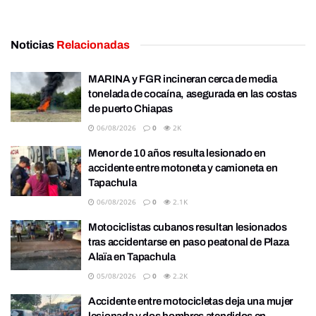
Noticias
Relacionadas
MARINA y FGR incineran cerca de media
tonelada de cocaína, asegurada en las costas
de puerto Chiapas
06/08/2026
0
2K
Menor de 10 años resulta lesionado en
accidente entre motoneta y camioneta en
Tapachula
06/08/2026
0
2.1K
Motociclistas cubanos resultan lesionados
tras accidentarse en paso peatonal de Plaza
Alaïa en Tapachula
05/08/2026
0
2.2K
Accidente entre motocicletas deja una mujer
lesionada y dos hombres atendidos en