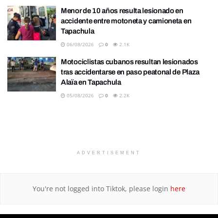
Menor de 10 años resulta lesionado en
accidente entre motoneta y camioneta en
Tapachula
06/08/2026
0
2.1K
Motociclistas cubanos resultan lesionados
tras accidentarse en paso peatonal de Plaza
Alaïa en Tapachula
05/08/2026
0
2.2K
ADVERTISEMENT
You're not logged into Tiktok, please login
here