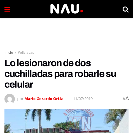
Inicio
Policiacas
Lo lesionaron de dos
cuchilladas para robarle su
celular
A
por
Mario Gerardo Ortiz
11/07/2019
A