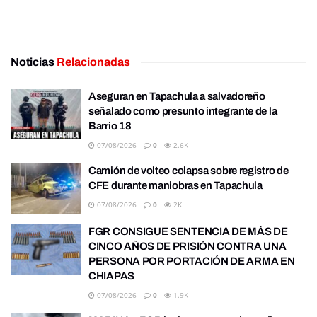
Noticias
Relacionadas
Aseguran en Tapachula a salvadoreño
señalado como presunto integrante de la
Barrio 18
07/08/2026
0
2.6K
Camión de volteo colapsa sobre registro de
CFE durante maniobras en Tapachula
07/08/2026
0
2K
FGR CONSIGUE SENTENCIA DE MÁS DE
CINCO AÑOS DE PRISIÓN CONTRA UNA
PERSONA POR PORTACIÓN DE ARMA EN
CHIAPAS
07/08/2026
0
1.9K