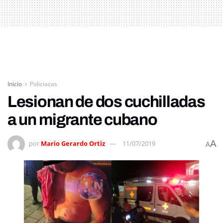
Inicio
Policiacas
Lesionan de dos cuchilladas
a un migrante cubano
A
por
Mario Gerardo Ortiz
11/07/2019
A