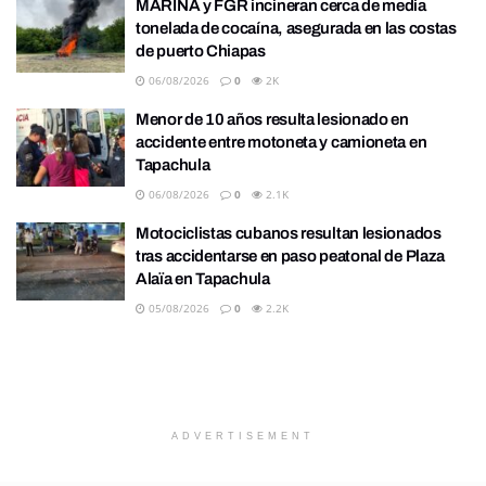
MARINA y FGR incineran cerca de media
tonelada de cocaína, asegurada en las costas
de puerto Chiapas
06/08/2026
0
2K
Menor de 10 años resulta lesionado en
accidente entre motoneta y camioneta en
Tapachula
06/08/2026
0
2.1K
Motociclistas cubanos resultan lesionados
tras accidentarse en paso peatonal de Plaza
Alaïa en Tapachula
05/08/2026
0
2.2K
ADVERTISEMENT