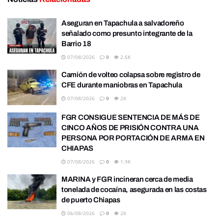
Aseguran en Tapachula a salvadoreño
señalado como presunto integrante de la
Barrio 18
07/08/2026
0
2.6K
Camión de volteo colapsa sobre registro de
CFE durante maniobras en Tapachula
07/08/2026
0
2K
FGR CONSIGUE SENTENCIA DE MÁS DE
CINCO AÑOS DE PRISIÓN CONTRA UNA
PERSONA POR PORTACIÓN DE ARMA EN
CHIAPAS
07/08/2026
0
1.9K
MARINA y FGR incineran cerca de media
tonelada de cocaína, asegurada en las costas
de puerto Chiapas
06/08/2026
0
2K