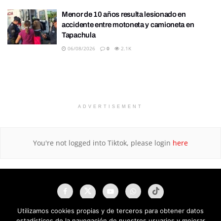
Menor de 10 años resulta lesionado en
accidente entre motoneta y camioneta en
Tapachula
06/08/2026
0
2.1K
ADVERTISEMENT
You're not logged into Tiktok, please login
here
Utilizamos cookies propias y de terceros para obtener datos
estadísticos de la navegación de nuestros usuarios y mejorar