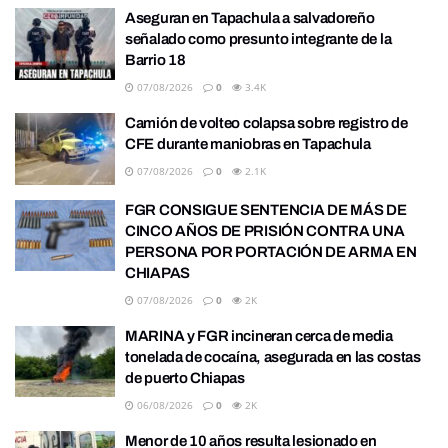
Aseguran en Tapachula a salvadoreño
señalado como presunto integrante de la
Barrio 18
07/08/2026
0
3.4K
Camión de volteo colapsa sobre registro de
CFE durante maniobras en Tapachula
07/08/2026
0
2.1K
FGR CONSIGUE SENTENCIA DE MÁS DE
CINCO AÑOS DE PRISIÓN CONTRA UNA
PERSONA POR PORTACIÓN DE ARMA EN
CHIAPAS
07/08/2026
0
2K
MARINA y FGR incineran cerca de media
tonelada de cocaína, asegurada en las costas
de puerto Chiapas
06/08/2026
0
2K
Menor de 10 años resulta lesionado en