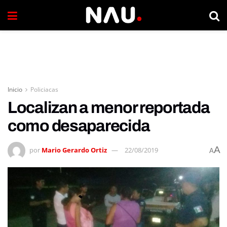
Inicio
Policiacas
Localizan a menor reportada
como desaparecida
A
por
Mario Gerardo Ortiz
22/08/2019
A