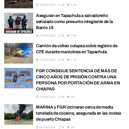
08/08/2026
0
2.2K
Aseguran en Tapachula a salvadoreño
señalado como presunto integrante de la
Barrio 18
07/08/2026
0
3.4K
Camión de volteo colapsa sobre registro de
CFE durante maniobras en Tapachula
07/08/2026
0
2.1K
FGR CONSIGUE SENTENCIA DE MÁS DE
CINCO AÑOS DE PRISIÓN CONTRA UNA
PERSONA POR PORTACIÓN DE ARMA EN
CHIAPAS
07/08/2026
0
2K
MARINA y FGR incineran cerca de media
tonelada de cocaína, asegurada en las costas
de puerto Chiapas
06/08/2026
0
2K