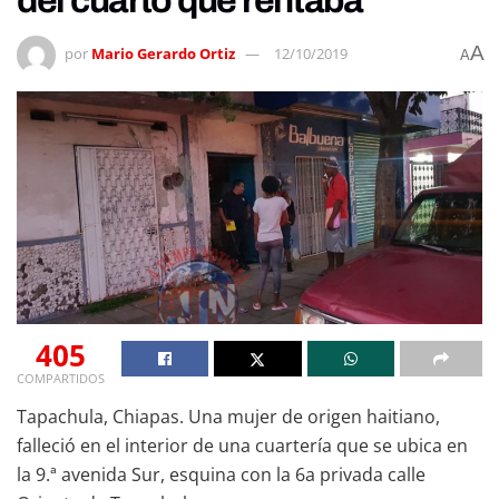
del cuarto que rentaba
A
por
Mario Gerardo Ortiz
12/10/2019
A
405
COMPARTIDOS
Tapachula, Chiapas. Una mujer de origen haitiano,
falleció en el interior de una cuartería que se ubica en
la 9.ª avenida Sur, esquina con la 6a privada calle