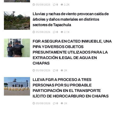
05/08/2026
0
2.2K
Lluvias y rachas de viento provocan caída de
árboles y daños materiales en distintos
sectores de Tapachula
05/08/2026
0
2.1K
FGR ASEGURA EN CATEO INMUEBLE, UNA
PIPA Y DIVERSOS OBJETOS
PRESUNTAMENTE UTILIZADOS PARA LA
EXTRACCIÓN ILEGAL DE AGUA EN
CHIAPAS
05/08/2026
0
2K
LLEVA FGR A PROCESO A TRES
PERSONAS POR SU PROBABLE
PARTICIPACIÓN EN EL TRANSPORTE
ILÍCITO DE HIDROCARBURO EN CHIAPAS
05/08/2026
0
2K