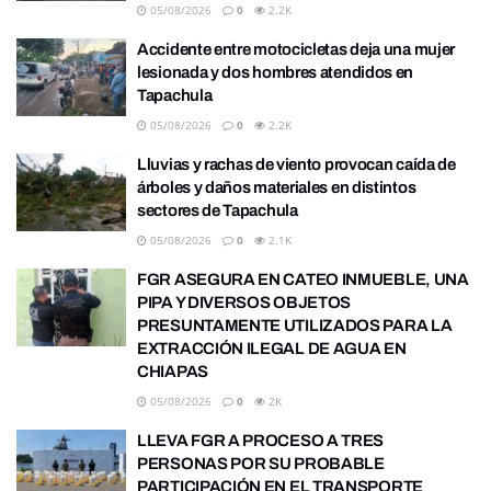
05/08/2026
0
2.2K
Accidente entre motocicletas deja una mujer
lesionada y dos hombres atendidos en
Tapachula
05/08/2026
0
2.2K
Lluvias y rachas de viento provocan caída de
árboles y daños materiales en distintos
sectores de Tapachula
05/08/2026
0
2.1K
FGR ASEGURA EN CATEO INMUEBLE, UNA
PIPA Y DIVERSOS OBJETOS
PRESUNTAMENTE UTILIZADOS PARA LA
EXTRACCIÓN ILEGAL DE AGUA EN
CHIAPAS
05/08/2026
0
2K
LLEVA FGR A PROCESO A TRES
PERSONAS POR SU PROBABLE
PARTICIPACIÓN EN EL TRANSPORTE