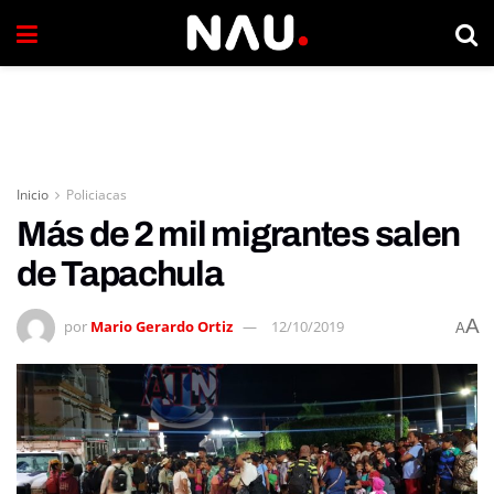
Inicio
Policiacas
Más de 2 mil migrantes salen
de Tapachula
A
por
Mario Gerardo Ortiz
12/10/2019
A