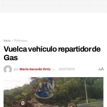
Inicio
Policiacas
Vuelca vehículo repartidor de
Gas
A
por
Mario Gerardo Ortiz
03/07/2019
A