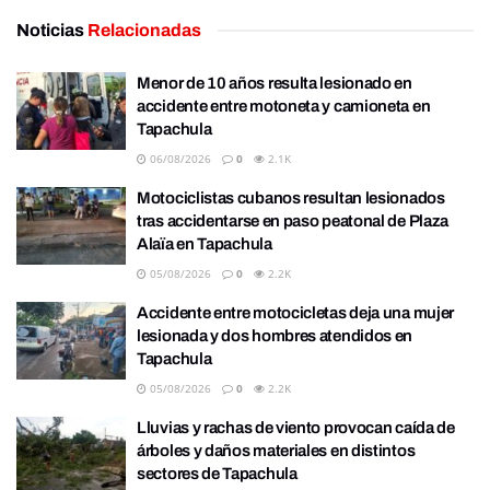
Noticias
Relacionadas
Menor de 10 años resulta lesionado en
accidente entre motoneta y camioneta en
Tapachula
06/08/2026
0
2.1K
Motociclistas cubanos resultan lesionados
tras accidentarse en paso peatonal de Plaza
Alaïa en Tapachula
05/08/2026
0
2.2K
Accidente entre motocicletas deja una mujer
lesionada y dos hombres atendidos en
Tapachula
05/08/2026
0
2.2K
Lluvias y rachas de viento provocan caída de
árboles y daños materiales en distintos
sectores de Tapachula