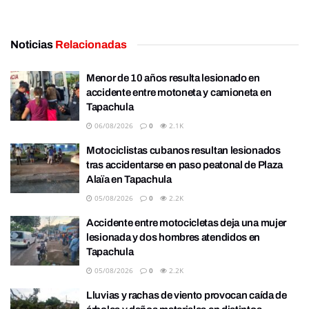
Noticias
Relacionadas
Menor de 10 años resulta lesionado en
accidente entre motoneta y camioneta en
Tapachula
06/08/2026
0
2.1K
Motociclistas cubanos resultan lesionados
tras accidentarse en paso peatonal de Plaza
Alaïa en Tapachula
05/08/2026
0
2.2K
Accidente entre motocicletas deja una mujer
lesionada y dos hombres atendidos en
Tapachula
05/08/2026
0
2.2K
Lluvias y rachas de viento provocan caída de