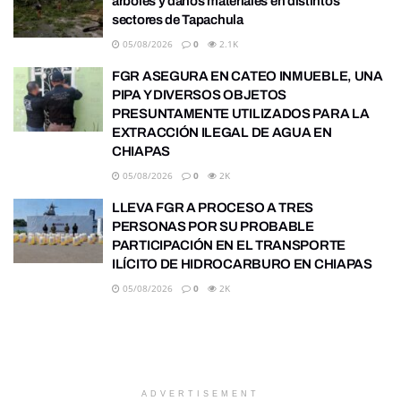
árboles y daños materiales en distintos
sectores de Tapachula
05/08/2026
0
2.1K
FGR ASEGURA EN CATEO INMUEBLE, UNA
PIPA Y DIVERSOS OBJETOS
PRESUNTAMENTE UTILIZADOS PARA LA
EXTRACCIÓN ILEGAL DE AGUA EN
CHIAPAS
05/08/2026
0
2K
LLEVA FGR A PROCESO A TRES
PERSONAS POR SU PROBABLE
PARTICIPACIÓN EN EL TRANSPORTE
ILÍCITO DE HIDROCARBURO EN CHIAPAS
05/08/2026
0
2K
ADVERTISEMENT