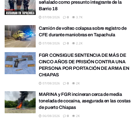
señalado como presunto integrante de la
Barrio 18
07/08/2026
0
3.7K
Camión de volteo colapsa sobre registro de
CFE durante maniobras en Tapachula
07/08/2026
0
2.2K
FGR CONSIGUE SENTENCIA DE MÁS DE
CINCO AÑOS DE PRISIÓN CONTRA UNA
PERSONA POR PORTACIÓN DE ARMA EN
CHIAPAS
07/08/2026
0
2K
MARINA y FGR incineran cerca de media
tonelada de cocaína, asegurada en las costas
de puerto Chiapas
06/08/2026
0
2K