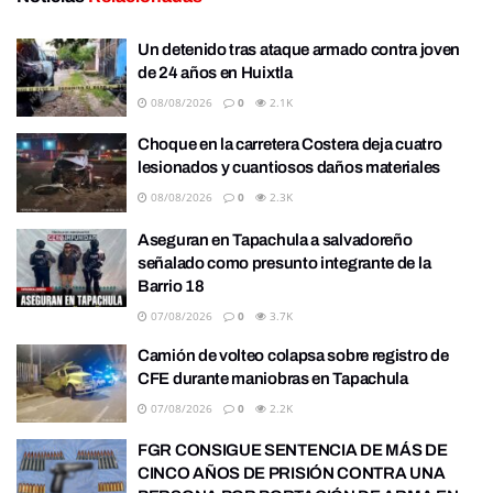
Un detenido tras ataque armado contra joven
de 24 años en Huixtla
08/08/2026
0
2.1K
Choque en la carretera Costera deja cuatro
lesionados y cuantiosos daños materiales
08/08/2026
0
2.3K
Aseguran en Tapachula a salvadoreño
señalado como presunto integrante de la
Barrio 18
07/08/2026
0
3.7K
Camión de volteo colapsa sobre registro de
CFE durante maniobras en Tapachula
07/08/2026
0
2.2K
FGR CONSIGUE SENTENCIA DE MÁS DE
CINCO AÑOS DE PRISIÓN CONTRA UNA