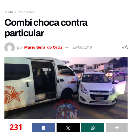
Inicio
Policiacas
Combi choca contra
particular
A
por
Mario Gerardo Ortiz
29/08/2019
A
231