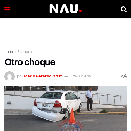
Inicio
Policiacas
Otro choque
A
por
Mario Gerardo Ortiz
29/08/2019
A