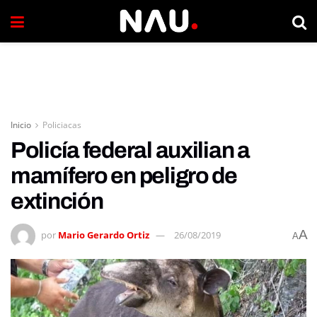
Inicio
Policiacas
Policía federal auxilian a
mamífero en peligro de
extinción
A
por
Mario Gerardo Ortiz
26/08/2019
A