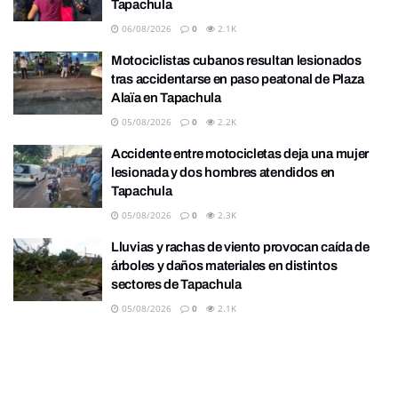
Tapachula
06/08/2026
0
2.1K
Motociclistas cubanos resultan lesionados
tras accidentarse en paso peatonal de Plaza
Alaïa en Tapachula
05/08/2026
0
2.2K
Accidente entre motocicletas deja una mujer
lesionada y dos hombres atendidos en
Tapachula
05/08/2026
0
2.3K
Lluvias y rachas de viento provocan caída de
árboles y daños materiales en distintos
sectores de Tapachula
05/08/2026
0
2.1K