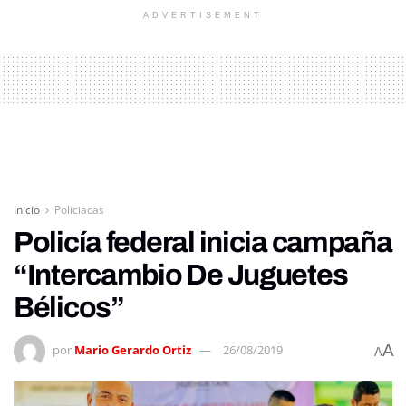
ADVERTISEMENT
Inicio
Policiacas
Policía federal inicia campaña
“Intercambio De Juguetes
Bélicos”
A
por
Mario Gerardo Ortiz
26/08/2019
A