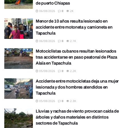
de puerto Chiapas
06/08/2026
0
2K
Menor de 10 años resulta lesionado en
accidente entre motoneta y camioneta en
Tapachula
06/08/2026
0
2.1K
Motociclistas cubanos resultan lesionados
tras accidentarse en paso peatonal de Plaza
Alaïa en Tapachula
05/08/2026
0
2.2K
Accidente entre motocicletas deja una mujer
lesionada y dos hombres atendidos en
Tapachula
05/08/2026
0
2.3K
Lluvias y rachas de viento provocan caída de
árboles y daños materiales en distintos
sectores de Tapachula