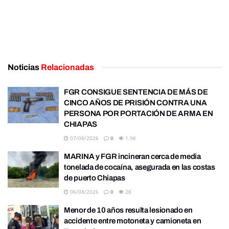
Noticias
Relacionadas
FGR CONSIGUE SENTENCIA DE MÁS DE
CINCO AÑOS DE PRISIÓN CONTRA UNA
PERSONA POR PORTACIÓN DE ARMA EN
CHIAPAS
07/08/2026
0
1.9K
MARINA y FGR incineran cerca de media
tonelada de cocaína, asegurada en las costas
de puerto Chiapas
06/08/2026
0
2K
Menor de 10 años resulta lesionado en
accidente entre motoneta y camioneta en