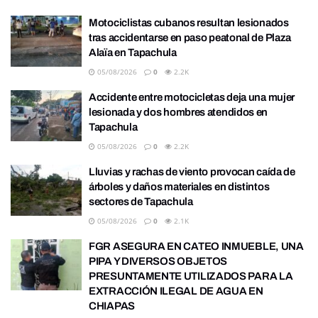
Motociclistas cubanos resultan lesionados
tras accidentarse en paso peatonal de Plaza
Alaïa en Tapachula
05/08/2026
0
2.2K
Accidente entre motocicletas deja una mujer
lesionada y dos hombres atendidos en
Tapachula
05/08/2026
0
2.2K
Lluvias y rachas de viento provocan caída de
árboles y daños materiales en distintos
sectores de Tapachula
05/08/2026
0
2.1K
FGR ASEGURA EN CATEO INMUEBLE, UNA
PIPA Y DIVERSOS OBJETOS
PRESUNTAMENTE UTILIZADOS PARA LA
EXTRACCIÓN ILEGAL DE AGUA EN
CHIAPAS