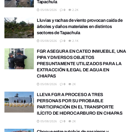
Tapachula
05/08/2026
0
2.2K
Lluvias y rachas de viento provocan caída de
árboles y daños materiales en distintos
sectores de Tapachula
05/08/2026
0
2.1K
FGR ASEGURA EN CATEO INMUEBLE, UNA
PIPA Y DIVERSOS OBJETOS
PRESUNTAMENTE UTILIZADOS PARA LA
EXTRACCIÓN ILEGAL DE AGUA EN
CHIAPAS
05/08/2026
0
2K
LLEVA FGR A PROCESO A TRES
PERSONAS POR SU PROBABLE
PARTICIPACIÓN EN EL TRANSPORTE
ILÍCITO DE HIDROCARBURO EN CHIAPAS
05/08/2026
0
2K
Choque entre autobús de pasajeros y