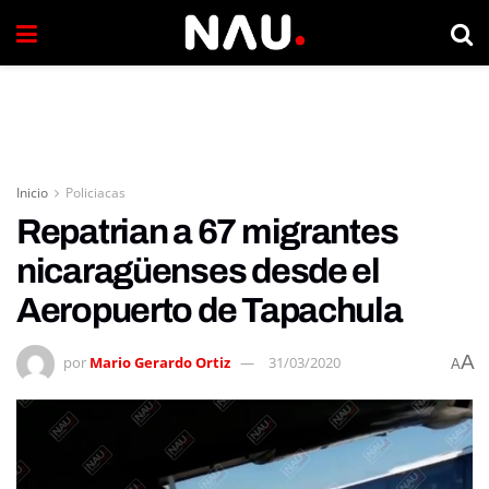
Inicio
Policiacas
Repatrian a 67 migrantes
nicaragüenses desde el
Aeropuerto de Tapachula
A
por
Mario Gerardo Ortiz
31/03/2020
A