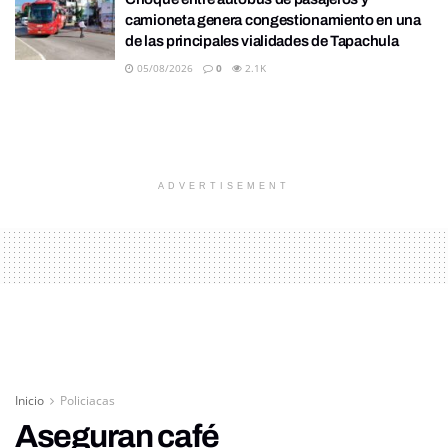
camioneta genera congestionamiento en una
de las principales vialidades de Tapachula
05/08/2026
0
2.1K
ADVERTISEMENT
Inicio
Policiacas
Aseguran café