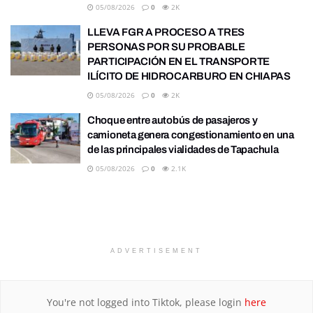
05/08/2026
0
2K
LLEVA FGR A PROCESO A TRES
PERSONAS POR SU PROBABLE
PARTICIPACIÓN EN EL TRANSPORTE
ILÍCITO DE HIDROCARBURO EN CHIAPAS
05/08/2026
0
2K
Choque entre autobús de pasajeros y
camioneta genera congestionamiento en una
de las principales vialidades de Tapachula
05/08/2026
0
2.1K
ADVERTISEMENT
You're not logged into Tiktok, please login
here