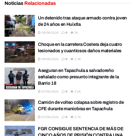
Noticias
Relacionadas
Un detenido tras ataque armado contra joven
de 24 años en Huixtla
08/08/2026
0
2K
Choque en la carretera Costera deja cuatro
lesionados y cuantiosos daños materiales
08/08/2026
0
2.3K
Aseguran en Tapachula a salvadoreño
señalado como presunto integrante de la
Barrio 18
07/08/2026
0
3.6K
Camión de volteo colapsa sobre registro de
CFE durante maniobras en Tapachula
07/08/2026
0
2.1K
FGR CONSIGUE SENTENCIA DE MÁS DE
CINCO AÑOS DE PRISIÓN CONTRA UNA