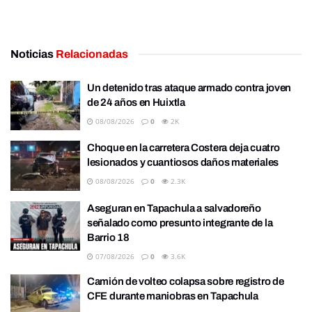
Noticias
Relacionadas
Un detenido tras ataque armado contra joven
de 24 años en Huixtla
08/08/2026
0
2K
Choque en la carretera Costera deja cuatro
lesionados y cuantiosos daños materiales
08/08/2026
0
2.3K
Aseguran en Tapachula a salvadoreño
señalado como presunto integrante de la
Barrio 18
07/08/2026
0
3.6K
Camión de volteo colapsa sobre registro de
CFE durante maniobras en Tapachula