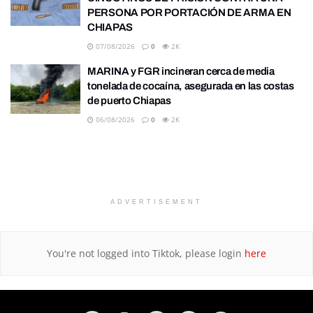
PERSONA POR PORTACIÓN DE ARMA EN
CHIAPAS
07/08/2026
0
2K
MARINA y FGR incineran cerca de media
tonelada de cocaína, asegurada en las costas
de puerto Chiapas
06/08/2026
0
2K
ADVERTISEMENT
You're not logged into Tiktok, please login
here