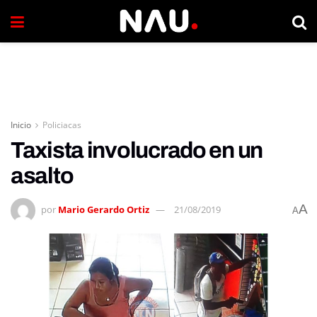
Inicio
Policiacas
Taxista involucrado en un
asalto
A
por
Mario Gerardo Ortiz
21/08/2019
A