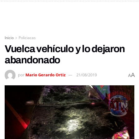
Inicio
Policiacas
Vuelca vehículo y lo dejaron
abandonado
A
por
Mario Gerardo Ortiz
21/08/2019
A