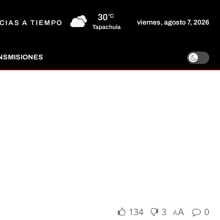
30
°C
viernes, agosto 7, 2026
CIAS A TIEMPO
Tapachula
NSMISIONES
134
3
0
A
A