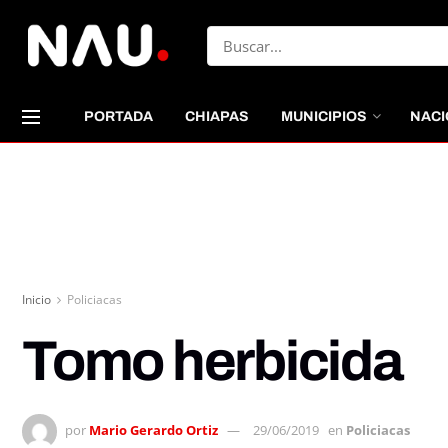
PORTADA
CHIAPAS
MUNICIPIOS
NACI
Inicio
Policiacas
Tomo herbicida
por
Mario Gerardo Ortiz
29/06/2019
en
Policiacas