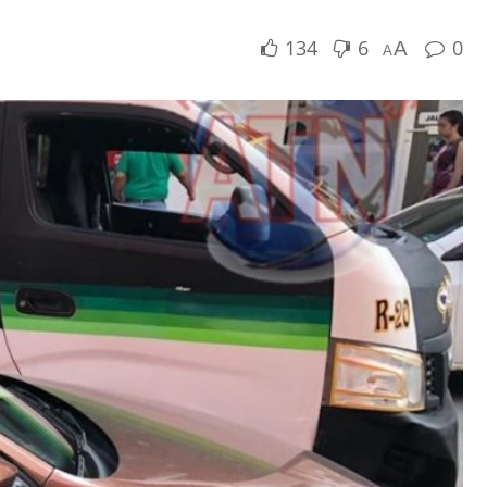
134
6
0
A
A