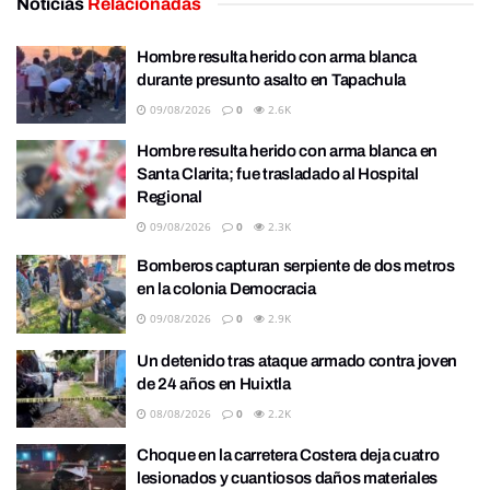
Noticias
Relacionadas
Hombre resulta herido con arma blanca
durante presunto asalto en Tapachula
09/08/2026
0
2.6K
Hombre resulta herido con arma blanca en
Santa Clarita; fue trasladado al Hospital
Regional
09/08/2026
0
2.3K
Bomberos capturan serpiente de dos metros
en la colonia Democracia
09/08/2026
0
2.9K
Un detenido tras ataque armado contra joven
de 24 años en Huixtla
08/08/2026
0
2.2K
Choque en la carretera Costera deja cuatro
lesionados y cuantiosos daños materiales