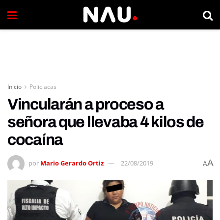
Inicio
Policiacas
Vincularán a proceso a
señora que llevaba 4 kilos de
cocaína
A
por
Mario Gerardo Ortiz
22/08/2019
A