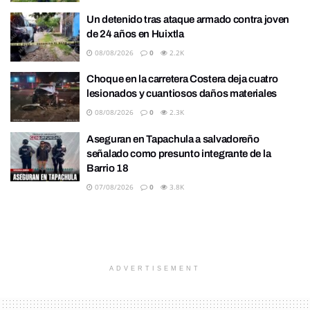
Un detenido tras ataque armado contra joven
de 24 años en Huixtla
08/08/2026
0
2.2K
Choque en la carretera Costera deja cuatro
lesionados y cuantiosos daños materiales
08/08/2026
0
2.3K
Aseguran en Tapachula a salvadoreño
señalado como presunto integrante de la
Barrio 18
07/08/2026
0
3.8K
ADVERTISEMENT