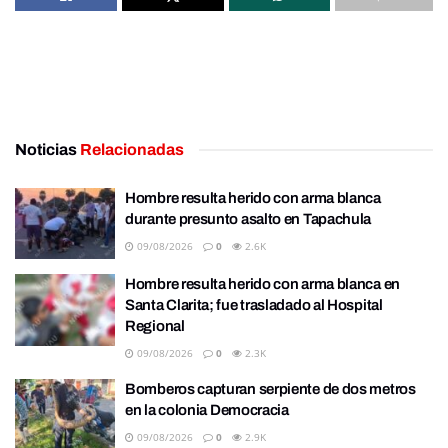
Noticias
Relacionadas
Hombre resulta herido con arma blanca
durante presunto asalto en Tapachula
09/08/2026
0
2.6K
Hombre resulta herido con arma blanca en
Santa Clarita; fue trasladado al Hospital
Regional
09/08/2026
0
2.3K
Bomberos capturan serpiente de dos metros
en la colonia Democracia
09/08/2026
0
2.9K